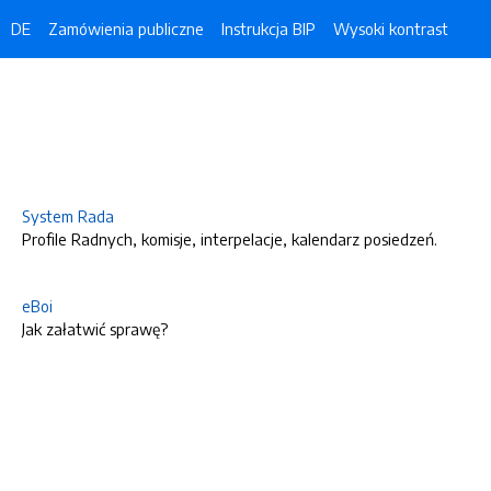
DE
Zamówienia publiczne
Instrukcja BIP
Wysoki kontrast
System Rada
Profile Radnych, komisje, interpelacje, kalendarz posiedzeń.
eBoi
Jak załatwić sprawę?