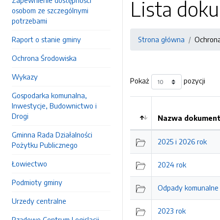
Zapewnienie dostępności
Lista do
osobom ze szczególnymi
potrzebami
Raport o stanie gminy
Strona główna
Ochrona
Ochrona Środowiska
Wykazy
Pokaż
pozycji
Gospodarka komunalna,
Inwestycje, Budownictwo i
Drogi
Nazwa dokumentu
Gminna Rada Działalności
2025 i 2026 rok
Pożytku Publicznego
Łowiectwo
2024 rok
Podmioty gminy
Odpady komunalne 
Urzedy centralne
2023 rok
Rządowe Centrum Legislacji