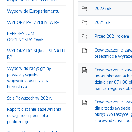
2022 rok
Wybory do Europarlamentu
WYBORY PREZYDENTA RP
2021 rok
REFERENDUM
Przed 2021 rokiem
OGÓLNOKRAJOWE
Obwieszczenie-zaw
WYBORY DO SEJMU I SENATU
przedmiocie wyraże
RP
Wybory do rady: gminy,
Obwieszczenie-zawi
powiatu, sejmiku
uwarunkowaniach dla
województwa oraz na
działek nr 87 i 88
burmistrza
Sanitarnego w Łobz
Spis Powszechny 2021r.
Obwieszczenie- za
dla przedsięwzięcia
Raport o stanie zapewniania
obręb Wojtaszyce, 
dostępności podmiotu
z prowadzonym po
publicznego