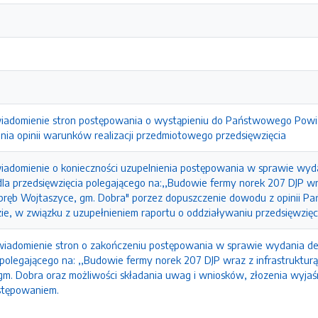
iadomienie stron postępowania o wystąpieniu do Państwowego Powi
nia opinii warunków realizacji przedmiotowego przedsięwzięcia
adomienie o konieczności uzupelnienia postępowania w sprawie wyd
 przedsięwzięcia polegającego na:,,Budowie fermy norek 207 DJP wraz
 obręb Wojtaszyce, gm. Dobra" porzez dopuszczenie dowodu z opinii
ie, w związku z uzupełnieniem raportu o oddziaływaniu przedsięwzięc
wiadomienie stron o zakończeniu postępowania w sprawie wydania d
 polegającego na: ,,Budowie fermy norek 207 DJP wraz z infrastrukturą 
gm. Dobra oraz możliwości składania uwag i wniosków, złozenia wyjaś
stępowaniem.