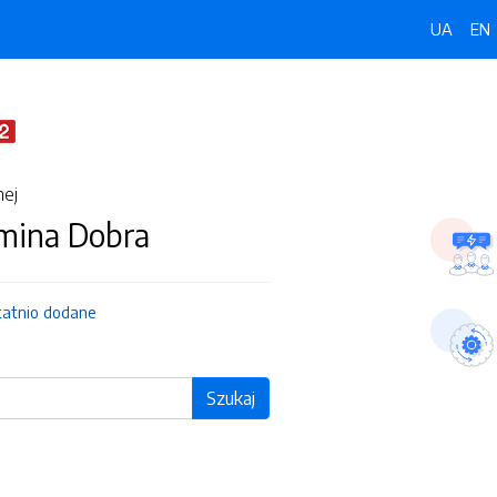
UA
EN
nej
Gmina Dobra
tatnio dodane
Szukaj