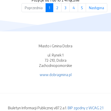
Pozycje od 1 do 10 z 41 łącznie
Poprzednia
1
2
3
4
5
Następna
Miasto i Gmina Dobra
ul. Rynek 1
72-210, Dobra
Zachodniopomorskie
www.dobragmina.pl
Biuletyn Informacji Publicznej v87.2.a.1.
BIP zgodny z WCAG 2.1