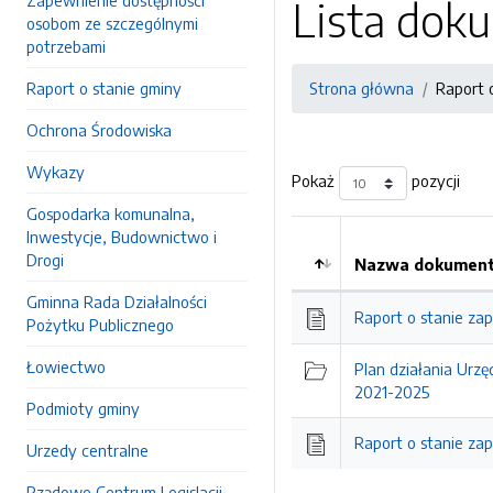
Zapewnienie dostępności
Lista do
osobom ze szczególnymi
potrzebami
Raport o stanie gminy
Strona główna
Raport 
Ochrona Środowiska
Wykazy
Pokaż
pozycji
Gospodarka komunalna,
Inwestycje, Budownictwo i
Drogi
Nazwa dokumentu
Gminna Rada Działalności
Raport o stanie za
Pożytku Publicznego
Łowiectwo
Plan działania Urz
2021-2025
Podmioty gminy
Raport o stanie za
Urzedy centralne
Rządowe Centrum Legislacji