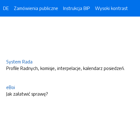
DE
Zamówienia publiczne
Instrukcja BIP
Wysoki kontrast
System Rada
Profile Radnych, komisje, interpelacje, kalendarz posiedzeń.
eBoi
Jak załatwić sprawę?