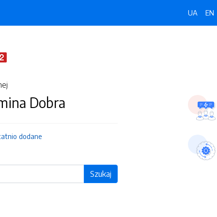
UA
EN
nej
Gmina Dobra
tatnio dodane
Szukaj