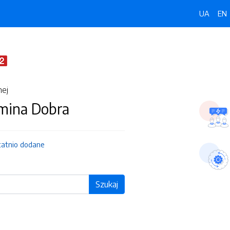
UA
EN
nej
Gmina Dobra
tatnio dodane
Szukaj