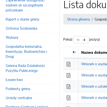
Zapewnienie dostępności
Lista do
osobom ze szczególnymi
potrzebami
Raport o stanie gminy
Strona główna
Gospoda
Ochrona Środowiska
Wykazy
Pokaż
pozycji
Gospodarka komunalna,
Inwestycje, Budownictwo i
Nazwa dokumen
Drogi
Wniosek o wydani
Gminna Rada Działalności
Pożytku Publicznego
Wniosek o wydani
Łowiectwo
Wniosek o ustale
Podmioty gminy
Wniosek o wydan
Urzedy centralne
Rządowe Centrum Legislacji