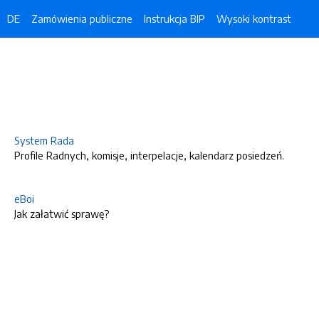
DE
Zamówienia publiczne
Instrukcja BIP
Wysoki kontrast
System Rada
Profile Radnych, komisje, interpelacje, kalendarz posiedzeń.
eBoi
Jak załatwić sprawę?