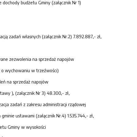
 dochody budżetu Gminy (załącznik Nr 1)
cją zadań własnych (załącznik Nr.2) 7.892.887,- zł,
wane zezwolenia na sprzedaż napojów
y o wychowaniu w trzeźwości)
oleń na sprzedaż napojów
stawy ), (załącznik Nr 3) 48.300,- zł,
acja zadań z zakresu administracji rządowej
gminie ustawami (załącznik Nr.4) 1.535.744,- zł,
żetu Gminy w wysokości