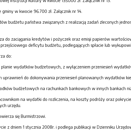
ej instytucji kultury w kwocie 135.000 zł. Załącznik nr 13.
 gminy w kwocie 96.700 zł. Załącznik nr 14.
odów budżetu państwa związanych z realizacją zadań zleconych jedno
za do zaciągania kredytów i pożyczek oraz emisji papierów wartości
 przejściowego deficytu budżetu, podlegających spłacie lub wykupo
za do:
planie wydatków budżetowych, z wyłączeniem przeniesień wydatków
ch uprawnień do dokonywania przeniesień planowanych wydatków kie
rodków budżetowych na rachunkach bankowych w innych bankach niż
racownikom na wydatki do rozliczenia, na koszty podróży oraz pokryc
ych urzędu.
ierza się Burmistrzowi.
ie z dniem 1 stycznia 2008r. i podlega publikacji w Dzienniku Urz