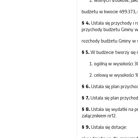
wolnych środków, jak
budżetu w kwocie 499.373,- 
§ 4.
Ustala się przychody i 
przychody budżetu Gminy w 
rozchody budżetu Gminy w w
§
5
.
W budżecie tworzy się 
ogólną w wysokości 30
celową w wysokości 1
§
6
.
Ustala się plan przych
§
7
.
Ustala się plan przych
§
8
.
Ustala się wydatki na p
załącznikiem nr12.
§
9
.
Ustala się dotacje: