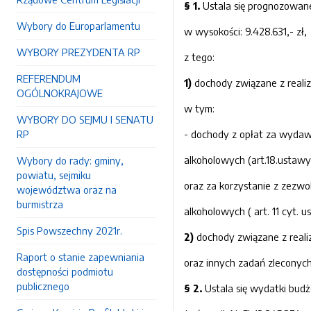
§ 1.
Ustala się prognozowane
Wybory do Europarlamentu
w wysokości: 9.428.631,- zł,
WYBORY PREZYDENTA RP
z tego:
REFERENDUM
1)
dochody związane z realiza
OGÓLNOKRAJOWE
w tym:
WYBORY DO SEJMU I SENATU
RP
- dochody z opłat za wyda
alkoholowych (art.18.ustaw
Wybory do rady: gminy,
powiatu, sejmiku
oraz za korzystanie z zezw
województwa oraz na
burmistrza
alkoholowych ( art. 11 cyt. u
Spis Powszechny 2021r.
2)
dochody związane z realiz
Raport o stanie zapewniania
oraz innych zadań zleconych 
dostępności podmiotu
publicznego
§ 2.
Ustala się wydatki bud