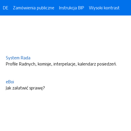
DE
Zamówienia publiczne
Instrukcja BIP
Wysoki kontrast
System Rada
Profile Radnych, komisje, interpelacje, kalendarz posiedzeń.
eBoi
Jak załatwić sprawę?