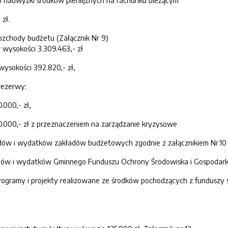
o nadwyżki środków pieniężnych na rachunku bieżącym
zł.
rozchody budżetu (Załącznik Nr 9)
wysokości 3.309.463,- zł
ysokości 392.820,- zł,
rezerwy:
.000,- zł,
0.000,- zł z przeznaczeniem na zarządzanie kryzysowe
odów i wydatków zakładów budżetowych zgodnie z załącznikiem Nr.10
odów i wydatków Gminnego Funduszu Ochrony Środowiska i Gospodarki 
rogramy i projekty realizowane ze środków pochodzących z funduszy st