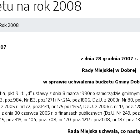
etu na rok 2008
Rok 2008
007
z dnia
28 grudnia
2007 r.
Rady Miejskiej w Dobrej
w sprawie uchwalenia budżetu Gminy Dob
.4, pkt 9 lit. „d” ustawy z dnia 8 marca 1990r.o samorządzie gminnym (D
3, poz.984, Nr.153, poz.1271 i Nr.214, poz.1806, Dz.U. z 2003r. Nr.80, po
 z 2005 r. nr172, poz.1441, nr 175 poz.1457, Dz.U. z 2006 r. nr 17, poz. 128
wy z dnia 30 czerwca 2005 r. o finansach publicznych (Dz.U. Nr 249, poz.
5, poz.319, nr 104, poz. 708, nr 170. poz. 1217 i poz.1218, nr 187. poz. 1
Rada
Miejska
uchwala, co nastę