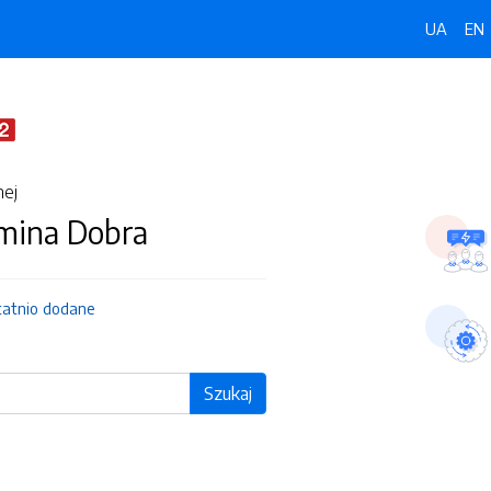
UA
EN
nej
Gmina Dobra
tatnio dodane
Szukaj