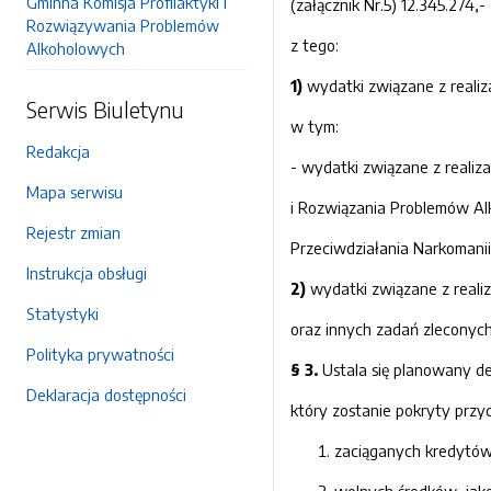
Gminna Komisja Profilaktyki i
(załącznik Nr.5) 12.345.274,- 
Rozwiązywania Problemów
z tego:
Alkoholowych
1)
wydatki związane z realiza
Serwis Biuletynu
w tym:
Redakcja
- wydatki związane z realiz
Mapa serwisu
i Rozwiązania Problemów A
Rejestr zmian
Przeciwdziałania Narkomanii(
Instrukcja obsługi
2)
wydatki związane z realiz
Statystyki
oraz innych zadań zleconych 
Polityka prywatności
§ 3
.
Ustala się planowany de
Deklaracja dostępności
który zostanie pokryty prz
zaciąganych kredytów 