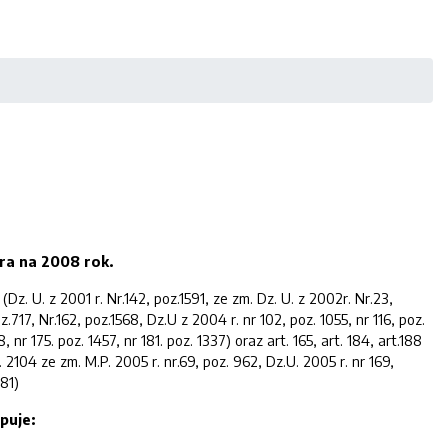
ra na 200
8
rok.
z. U. z 2001 r. Nr.142, poz.1591, ze zm. Dz. U. z 2002r. Nr.23,
z.717, Nr.162, poz.1568, Dz.U z 2004 r. nr 102, poz. 1055, nr 116, poz.
, nr 175. poz. 1457, nr 181. poz. 1337) oraz art. 165, art. 184, art.188
 2104 ze zm. M.P. 2005 r. nr.69, poz. 962, Dz.U. 2005 r. nr 169,
381)
puje: