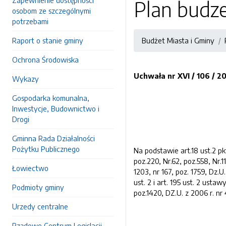
Zapewnienie dostępności
Plan budz
osobom ze szczególnymi
potrzebami
Raport o stanie gminy
Budżet Miasta i Gminy
Ochrona Środowiska
Uchwała nr
XVI
/
106
/ 2
Wykazy
Gospodarka komunalna,
Inwestycje, Budownictwo i
Drogi
Gminna Rada Działalności
Pożytku Publicznego
Na podstawie art.18 ust.2 pkt
poz.220, Nr.62, poz.558, Nr.11
Łowiectwo
1203, nr 167, poz. 1759, Dz.U.
ust. 2 i art. 195 ust. 2 usta
Podmioty gminy
poz.1420, DZ.U. z 2006 r. nr 4
Urzedy centralne
Rządowe Centrum Legislacji