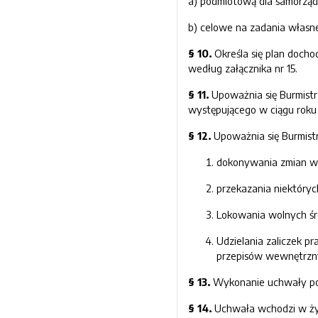
a) podmiotową dla samorządow
b) celowe na zadania własne
§ 1
0.
Określa się plan doch
według załącznika nr 15.
§ 1
1
.
Upoważnia się Burmistr
występującego w ciągu roku
§ 1
2
.
Upoważnia się Burmistr
dokonywania zmian w 
przekazania niektóry
Lokowania wolnych ś
Udzielania zaliczek p
przepisów wewnętrzn
§ 1
3
.
Wykonanie uchwały pow
§ 1
4
.
Uchwała wchodzi w życ