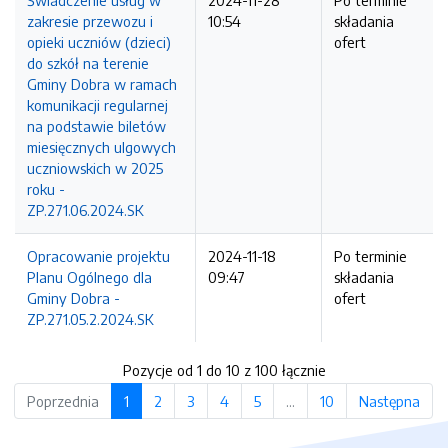
Świadczenie usług w
2024-11-28
Po terminie
zakresie przewozu i
10:54
składania
opieki uczniów (dzieci)
ofert
do szkół na terenie
Gminy Dobra w ramach
komunikacji regularnej
na podstawie biletów
miesięcznych ulgowych
uczniowskich w 2025
roku -
ZP.271.06.2024.SK
Opracowanie projektu
2024-11-18
Po terminie
Planu Ogólnego dla
09:47
składania
Gminy Dobra -
ofert
ZP.271.05.2.2024.SK
Pozycje od 1 do 10 z 100 łącznie
Poprzednia
1
2
3
4
5
…
10
Następna