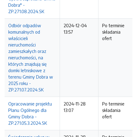
Dobra" -
ZP.271.08.2024.SK
Odbiór odpadów
2024-12-04
Po terminie
komunalnych od
13:57
składania
właścicieli
ofert
nieruchomości
zamieszkałych oraz
nieruchomości, na
których znajdują się
domki letniskowe z
terenu Gminy Dobra w
2025 roku -
ZP.271.07.2024.SK
Opracowanie projektu
2024-11-28
Po terminie
Planu Ogólnego dla
13:07
składania
Gminy Dobra -
ofert
ZP.271.05.3.2024.SK