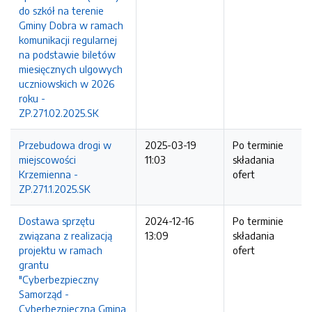
do szkół na terenie
Gminy Dobra w ramach
komunikacji regularnej
na podstawie biletów
miesięcznych ulgowych
uczniowskich w 2026
roku -
ZP.271.02.2025.SK
Przebudowa drogi w
2025-03-19
Po terminie
miejscowości
11:03
składania
Krzemienna -
ofert
ZP.271.1.2025.SK
Dostawa sprzętu
2024-12-16
Po terminie
związana z realizacją
13:09
składania
projektu w ramach
ofert
grantu
"Cyberbezpieczny
Samorząd -
Cyberbezpieczna Gmina