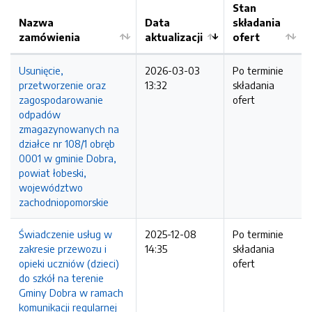
Stan
Nazwa
Data
składania
zamówienia
aktualizacji
ofert
Usunięcie,
2026-03-03
Po terminie
przetworzenie oraz
13:32
składania
zagospodarowanie
ofert
odpadów
zmagazynowanych na
działce nr 108/1 obręb
0001 w gminie Dobra,
powiat łobeski,
województwo
zachodniopomorskie
Świadczenie usług w
2025-12-08
Po terminie
zakresie przewozu i
14:35
składania
opieki uczniów (dzieci)
ofert
do szkół na terenie
Gminy Dobra w ramach
komunikacji regularnej