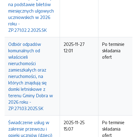
na podstawie biletów
miesięcznych ulgowych
uczniowskich w 2026
roku -
ZP.271.02.2.2025.SK
Odbiór odpadów
2025-11-27
Po terminie
komunalnych od
12:01
składania
właścicieli
ofert
nieruchomości
zamieszkałych oraz
nieruchomości, na
których znajdują się
domki letniskowe z
terenu Gminy Dobra w
2026 roku -
ZP.271.03.2025.SK
Świadczenie usług w
2025-11-25
Po terminie
zakresie przewozu i
15:07
składania
opieki uczniów (dzieci)
ofert