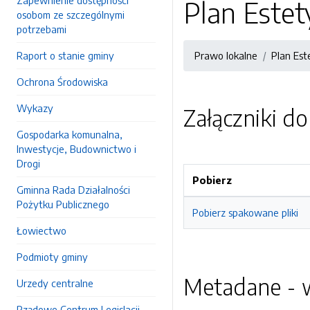
Zapewnienie dostępności
Plan Estet
osobom ze szczególnymi
potrzebami
Raport o stanie gminy
Prawo lokalne
Plan Est
Ochrona Środowiska
Wykazy
Załączniki d
Gospodarka komunalna,
Inwestycje, Budownictwo i
Drogi
Pobierz
Gminna Rada Działalności
Pożytku Publicznego
Pobierz spakowane pliki
Łowiectwo
Podmioty gminy
Metadane - w
Urzedy centralne
Rządowe Centrum Legislacji