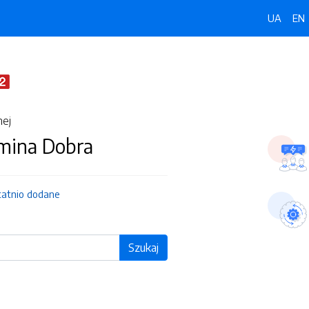
UA
EN
nej
Gmina Dobra
tatnio dodane
Szukaj