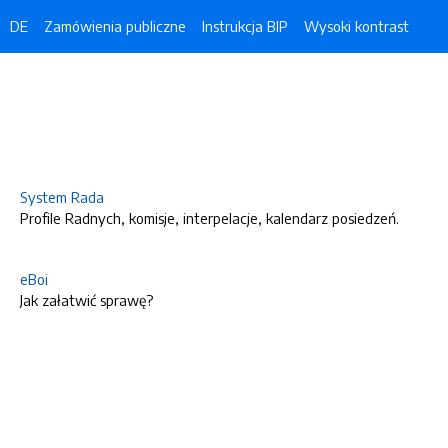
DE
Zamówienia publiczne
Instrukcja BIP
Wysoki kontrast
System Rada
Profile Radnych, komisje, interpelacje, kalendarz posiedzeń.
eBoi
Jak załatwić sprawę?