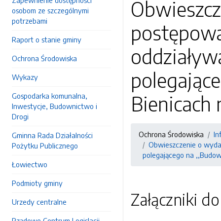
Zapewnienie dostępności
Obwieszcz
osobom ze szczególnymi
potrzebami
postępowa
Raport o stanie gminy
oddziaływa
Ochrona Środowiska
polegając
Wykazy
Gospodarka komunalna,
Bienicach 
Inwestycje, Budownictwo i
Drogi
Ochrona Środowiska
In
Gminna Rada Działalności
Obwieszczenie o wydan
Pożytku Publicznego
polegającego na ,,Budow
Łowiectwo
Podmioty gminy
Załączniki d
Urzedy centralne
Rządowe Centrum Legislacji