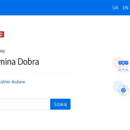
UA
EN
nej
Gmina Dobra
tatnio dodane
Szukaj