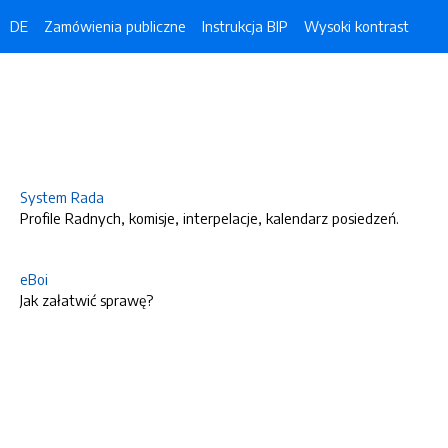
DE
Zamówienia publiczne
Instrukcja BIP
Wysoki kontrast
System Rada
Profile Radnych, komisje, interpelacje, kalendarz posiedzeń.
eBoi
Jak załatwić sprawę?