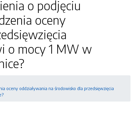
enia o podjęciu
dzenia oceny
zedsięwzięcia
wi o mocy 1 MW w
nice?
a oceny oddziaływania na środowisko dla przedsięwzięcia
e?