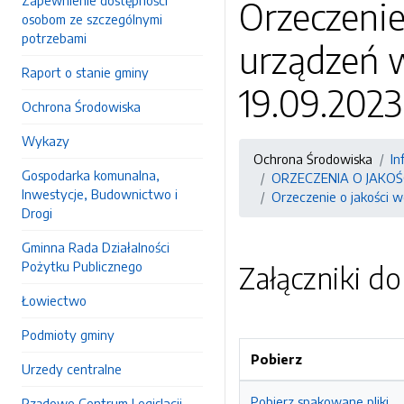
Zapewnienie dostępności
Orzeczenie
osobom ze szczególnymi
potrzebami
urządzeń 
Raport o stanie gminy
19.09.2023
Ochrona Środowiska
Wykazy
Ochrona Środowiska
In
Gospodarka komunalna,
ORZECZENIA O JAKO
Inwestycje, Budownictwo i
Orzeczenie o jakości 
Drogi
Gminna Rada Działalności
Pożytku Publicznego
Załączniki d
Łowiectwo
Podmioty gminy
Pobierz
Urzedy centralne
Pobierz spakowane pliki
Rządowe Centrum Legislacji