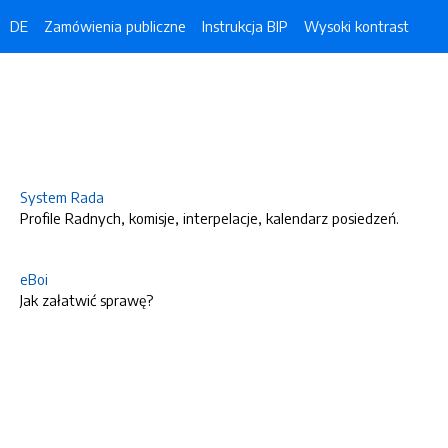
DE
Zamówienia publiczne
Instrukcja BIP
Wysoki kontrast
System Rada
Profile Radnych, komisje, interpelacje, kalendarz posiedzeń.
eBoi
Jak załatwić sprawę?