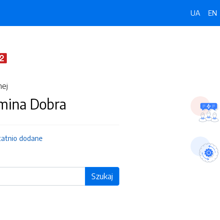
UA
EN
nej
Gmina Dobra
tatnio dodane
Szukaj