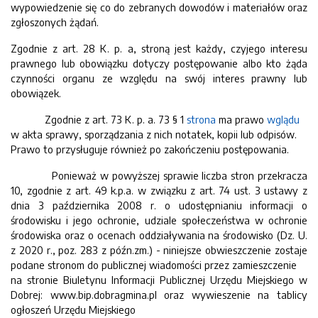
wypowiedzenie się co do zebranych dowodów i materiałów oraz
zgłoszonych żądań.
Zgodnie z art. 28 K. p. a, stroną jest każdy, czyjego interesu
prawnego lub obowiązku dotyczy postępowanie albo kto żąda
czynności organu ze względu na swój interes prawny lub
obowiązek.
Zgodnie z art. 73 K. p. a. 73 § 1
strona
ma prawo
wglądu
w akta sprawy, sporządzania z nich notatek, kopii lub odpisów.
Prawo to przysługuje również po zakończeniu postępowania.
Ponieważ w powyższej sprawie liczba stron przekracza
10, zgodnie z art. 49 k.p.a. w związku z art. 74 ust. 3 ustawy z
dnia 3 października 2008 r. o udostępnianiu informacji o
środowisku i jego ochronie, udziale społeczeństwa w ochronie
środowiska oraz o ocenach oddziaływania na środowisko (Dz. U.
z 2020 r., poz. 283 z późn.zm.) - niniejsze obwieszczenie zostaje
podane stronom do publicznej wiadomości przez zamieszczenie
na stronie Biuletynu Informacji Publicznej Urzędu Miejskiego w
Dobrej: www.bip.dobragmina.pl oraz wywieszenie na tablicy
ogłoszeń Urzędu Miejskiego