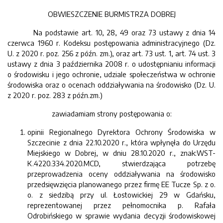
OBWIESZCZENIE BURMISTRZA DOBREJ
Na podstawie art. 10, 28, 49 oraz 73 ustawy z dnia 14
czerwca 1960 r. Kodeksu postępowania administracyjnego (Dz.
U. z 2020 r. poz. 256 z późn. zm.), oraz art. 73 ust. 1, art. 74 ust. 3
ustawy z dnia 3 października 2008 r. o udostępnianiu informacji
o środowisku i jego ochronie, udziale społeczeństwa w ochronie
środowiska oraz o ocenach oddziaływania na środowisko (Dz. U.
z 2020 r. poz. 283 z późn.zm.)
zawiadamiam strony postępowania o:
opinii Regionalnego Dyrektora Ochrony Środowiska w
Szczecinie z dnia 22.10.2020 r., która wpłynęła do Urzędu
Miejskiego w Dobrej, w dniu 28.10.2020 r., znak:WST-
K.4220.334.2020.MCD, stwierdzająca potrzebę
przeprowadzenia oceny oddziaływania na środowisko
przedsięwzięcia planowanego przez firmę EE Tucze Sp. z o.
o. z siedzibą przy ul. Łostowickiej 29 w Gdańsku,
reprezentowanej przez pełnomocnika p. Rafała
Odrobińskiego w sprawie wydania decyzji środowiskowej