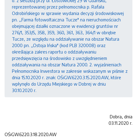
o. z siedzibą przy ul. Łostowickiej 29 w Gdańsku,
reprezentowanej przez pełnomocnika p. Rafała
Odrobińskiego w sprawie wydania decyzji środowiskowej
pn. ,,Farma fotowoltaiczna Tucze" na nieruchomościach
obejmującej działki oznaczone w ewidencji gruntów nr
276/1, 353/5, 358, 359, 360, 361, 363, 364/1 w obrębie
Tucze, ze względu na oddziaływanie na obszar Natura
2000 pn. ,,Ostoja Ińska" (kod PLB 320008) oraz
określająca zakres raportu o oddziaływaniu
przedsięwzięcia na środowisko z uwzględnieniem
oddziaływania na obszar Natura 2000. 2. wyjaśnieniach
Pełnomocnika Inwestora w zakresie wskazanym w piśmie z
dnia 15.10.2020 r. znak: OŚiGW.6220.3.15.2020.AW, które
wpłynęło do Urzędu Miejskiego w Dobrej w dniu
30.10.2020 r.
Dobra, dnia
03.11.2020 r.
OŚiGW.6220.3.18.2020.AW