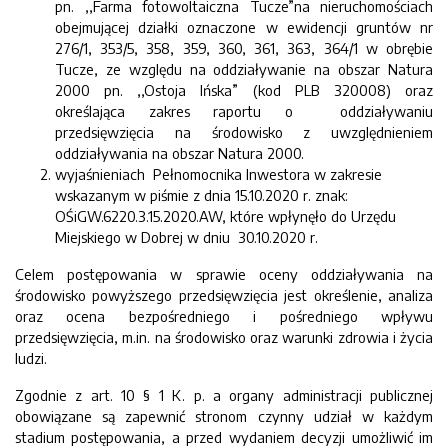
pn. ,,Farma fotowoltaiczna Tucze”na nieruchomościach
obejmującej działki oznaczone w ewidencji gruntów nr
276/1, 353/5, 358, 359, 360, 361, 363, 364/1 w obrębie
Tucze, ze względu na oddziaływanie na obszar Natura
2000 pn. ,,Ostoja Ińska” (kod PLB 320008) oraz
określająca zakres raportu o oddziaływaniu
przedsięwzięcia na środowisko z uwzględnieniem
oddziaływania na obszar Natura 2000.
wyjaśnieniach Pełnomocnika Inwestora w zakresie
wskazanym w piśmie z dnia 15.10.2020 r. znak:
OŚiGW.6220.3.15.2020.AW, które wpłynęło do Urzędu
Miejskiego w Dobrej w dniu 30.10.2020 r.
Celem postępowania w sprawie oceny oddziaływania na
środowisko powyższego przedsięwzięcia jest określenie, analiza
oraz ocena bezpośredniego i pośredniego wpływu
przedsięwzięcia, m.in. na środowisko oraz warunki zdrowia i życia
ludzi.
Zgodnie z art. 10 § 1 K. p. a organy administracji publicznej
obowiązane są zapewnić stronom czynny udział w każdym
stadium postępowania, a przed wydaniem decyzji umożliwić im