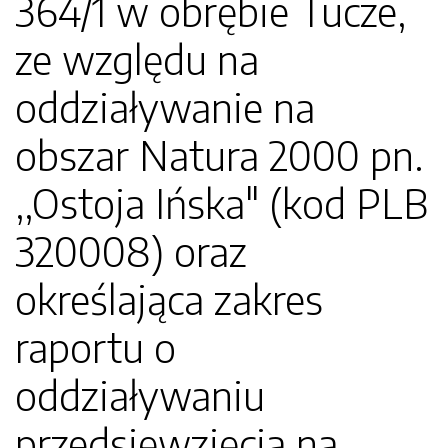
364/1 w obrębie Tucze,
ze względu na
oddziaływanie na
obszar Natura 2000 pn.
,,Ostoja Ińska" (kod PLB
320008) oraz
określająca zakres
raportu o
oddziaływaniu
przedsięwzięcia na