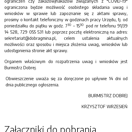
ograniczeń czy zakazów/nakazów związanych z "COVID-19"
ograniczona będzie możliwość osobistego składania uwag i
wniosków w sprawie lub zapoznanie się z aktami sprawy,
prosimy o kontakt telefoniczny w godzinach pracy Urzędu, tj. od
30
30
poniedziałku do piątku w godz. 7
– 15
pod nr telefonu 91/39
14 528, 729 055 531 lub poprzez pocztę elektroniczną na adres:
sekretariat@dobragmina.pl, celem ustalenia aktualnych
możliwości oraz sposobu i miejsca złożenia uwag, wniosków lub
udostępnienia stronie akt sprawy.
Organem właściwym do rozpatrzenia uwag i wniosków jest
Burmistrz Dobrej.
Obwieszczenie uważa się za doręczone po upływie 14 dni od
dnia publicznego ogłoszenia.
BURMISTRZ DOBREJ
KRZYSZTOF WRZESIEŃ
Załączniki do pobrania