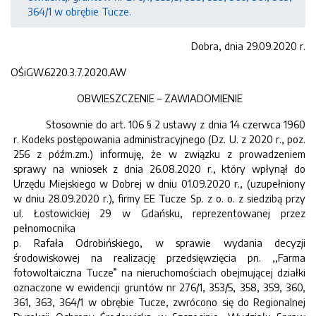
364/1 w obrębie Tucze.
Dobra, dnia 29.09.2020 r.
OŚiGW.6220.3.7.2020.AW
OBWIESZCZENIE – ZAWIADOMIENIE
Stosownie do art. 106 § 2 ustawy z dnia 14 czerwca 1960
r. Kodeks postępowania administracyjnego (Dz. U. z 2020 r., poz.
256 z późm.zm.) informuję, że w związku z prowadzeniem
sprawy na wniosek z dnia 26.08.2020 r., który wpłynął do
Urzędu Miejskiego w Dobrej w dniu 01.09.2020 r., (uzupełniony
w dniu 28.09.2020 r.), firmy EE Tucze Sp. z o. o. z siedzibą przy
ul. Łostowickiej 29 w Gdańsku, reprezentowanej przez
pełnomocnika
p. Rafała Odrobińskiego, w sprawie wydania decyzji
środowiskowej na realizację przedsięwzięcia pn. ,,Farma
fotowoltaiczna Tucze” na nieruchomościach obejmującej działki
oznaczone w ewidencji gruntów nr 276/1, 353/5, 358, 359, 360,
361, 363, 364/1 w obrębie Tucze, zwrócono się do Regionalnej