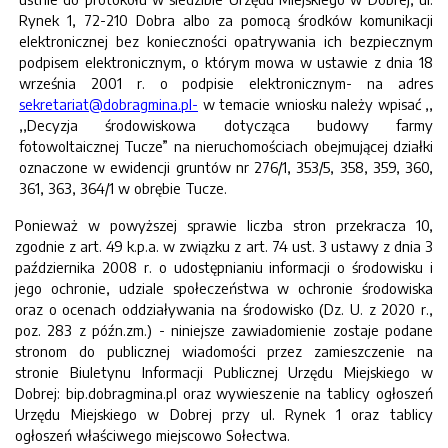
Rynek 1, 72-210 Dobra albo za pomocą środków komunikacji
elektronicznej bez konieczności opatrywania ich bezpiecznym
podpisem elektronicznym, o którym mowa w ustawie z dnia 18
września 2001 r. o podpisie elektronicznym- na adres
sekretariat@dobragmina.pl-
w temacie wniosku należy wpisać ,,
,,Decyzja środowiskowa dotycząca budowy farmy
fotowoltaicznej Tucze” na nieruchomościach obejmującej działki
oznaczone w ewidencji gruntów nr 276/1, 353/5, 358, 359, 360,
361, 363, 364/1 w obrębie Tucze.
Ponieważ w powyższej sprawie liczba stron przekracza 10,
zgodnie z art. 49 k.p.a. w związku z art. 74 ust. 3 ustawy z dnia 3
października 2008 r. o udostępnianiu informacji o środowisku i
jego ochronie, udziale społeczeństwa w ochronie środowiska
oraz o ocenach oddziaływania na środowisko (Dz. U. z 2020 r.,
poz. 283 z późn.zm.) - niniejsze zawiadomienie zostaje podane
stronom do publicznej wiadomości przez zamieszczenie na
stronie Biuletynu Informacji Publicznej Urzędu Miejskiego w
Dobrej: bip.dobragmina.pl oraz wywieszenie na tablicy ogłoszeń
Urzędu Miejskiego w Dobrej przy ul. Rynek 1 oraz tablicy
ogłoszeń właściwego miejscowo Sołectwa.