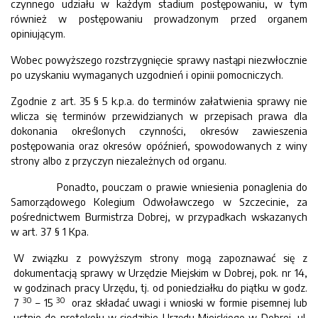
czynnego udziału w każdym stadium postępowaniu, w tym
również w postępowaniu prowadzonym przed organem
opiniującym.
Wobec powyższego rozstrzygnięcie sprawy nastąpi niezwłocznie
po uzyskaniu wymaganych uzgodnień i opinii pomocniczych.
Zgodnie z art. 35 § 5 k.p.a. do terminów załatwienia sprawy nie
wlicza się terminów przewidzianych w przepisach prawa dla
dokonania określonych czynności, okresów zawieszenia
postępowania oraz okresów opóźnień, spowodowanych z winy
strony albo z przyczyn niezależnych od organu.
Ponadto, pouczam o prawie wniesienia ponaglenia do
Samorządowego Kolegium Odwoławczego w Szczecinie, za
pośrednictwem Burmistrza Dobrej, w przypadkach wskazanych
w art. 37 § 1 Kpa.
W związku z powyższym strony mogą zapoznawać się z
dokumentacją sprawy w Urzędzie Miejskim w Dobrej, pok. nr 14,
w godzinach pracy Urzędu, tj. od poniedziałku do piątku w godz.
30
30
7
– 15
oraz składać uwagi i wnioski w formie pisemnej lub
ustnie do protokołu w siedzibie Urzędu Miejskiego w Dobrej, ul.