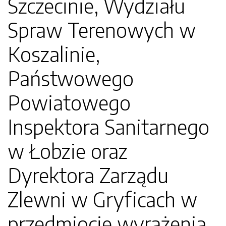
Szczecinie, Wydziału
Spraw Terenowych w
Koszalinie,
Państwowego
Powiatowego
Inspektora Sanitarnego
w Łobzie oraz
Dyrektora Zarządu
Zlewni w Gryficach w
przedmiocie wyrażenia