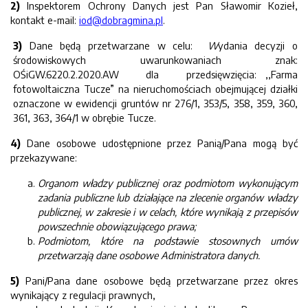
2)
Inspektorem Ochrony Danych jest Pan Sławomir Kozieł,
kontakt e-mail:
iod@dobragmina.pl
.
3)
Dane będą przetwarzane w celu:
W
ydania decyzji o
środowiskowych uwarunkowaniach znak:
OŚiGW.6220.2.2020.AW dla przedsięwzięcia: ,,Farma
fotowoltaiczna Tucze” na nieruchomościach obejmującej działki
oznaczone w ewidencji gruntów nr 276/1, 353/5, 358, 359, 360,
361, 363, 364/1 w obrębie Tucze.
4)
Dane osobowe udostępnione przez Panią/Pana mogą być
przekazywane:
Organom władzy publicznej oraz podmiotom wykonującym
zadania publiczne lub działające na zlecenie organów władzy
publicznej, w zakresie i w celach, które wynikają z przepisów
powszechnie obowiązującego prawa;
Podmiotom, które na podstawie stosownych umów
przetwarzają dane osobowe Administratora danych.
5)
Pani/Pana dane osobowe będą przetwarzane przez okres
wynikający z regulacji prawnych,