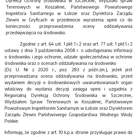
Dyrekcji Ochrony Środowiska w Szczecinie, Wydziału Spraw
Terenowych w Koszalinie, Państwowego Powiatowego
Inspektora Sanitarnego w Łobzie oraz Dyrektora Zarządu
Zlewni w Gryficach w przedmiocie wyrażenia opinii co do
konieczności przeprowadzenia oceny oddziaływania
przedsięwzięcia na środowisko.
Zgodnie z art. 64 ust. 1 pkt 1 i 2 oraz art. 77 ust. 1 pkt.1 i 2
ustawy z dnia 3 października 2008 r. o udostępnianiu informacji
o środowisku i jego ochronie, udziale społeczeństwa w ochronie
środowiska oraz o ocenach oddziaływania na środowisko
(Dz. U. Nr z 2020 r., poz. 283 z późn.zm.), jeżeli jest
przeprowadzana ocena oddziaływania na środowisko, przed
wydaniem decyzji o środowiskowych uwarunkowaniach organ
właściwy do wydania decyzji zasięga opinii i uzgadnia z
Regionalną Dyrekcją Ochrony Środowiska w Szczecinie,
Wydziałem Spraw Terenowych w Koszalinie, Państwowym
Powiatowym Inspektorem Sanitarnym w Łobzie oraz Dyrektorem
Zarządu Zlewni Państwowego Gospodarstwa Wodnego Wody
Polskie.
Informuję, że zgodnie z art. 10 k.p.a. stronie przysługuje prawo do