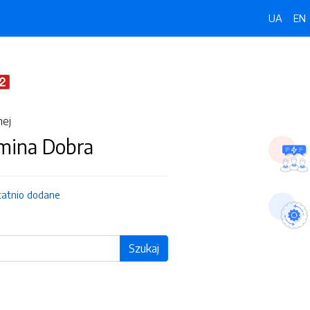
UA
EN
nej
Gmina Dobra
tatnio dodane
Szukaj