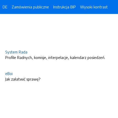
DE
Zamówienia publiczne
Instrukcja BIP
Wysoki kontrast
System Rada
Profile Radnych, komisje, interpelacje, kalendarz posiedzeń.
eBoi
Jak załatwić sprawę?