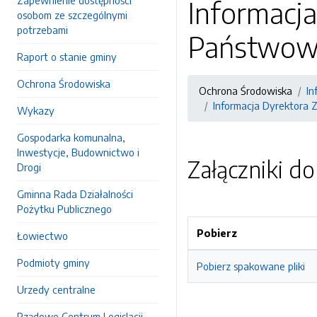
Zapewnienie dostępności
Informacja
osobom ze szczególnymi
potrzebami
Państwow
Raport o stanie gminy
Ochrona Środowiska
Ochrona Środowiska
In
Informacja Dyrektora
Wykazy
Gospodarka komunalna,
Inwestycje, Budownictwo i
Załączniki d
Drogi
Gminna Rada Działalności
Pożytku Publicznego
Pobierz
Łowiectwo
Podmioty gminy
Pobierz spakowane pliki
Urzedy centralne
Rządowe Centrum Legislacji