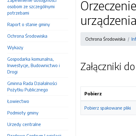
Zapewnienie dostępności
Orzeczenie
osobom ze szczególnymi
potrzebami
urządzeni
Raport o stanie gminy
Ochrona Środowiska
Ochrona Środowiska
In
Wykazy
Gospodarka komunalna,
Załączniki d
Inwestycje, Budownictwo i
Drogi
Gminna Rada Działalności
Pożytku Publicznego
Pobierz
Łowiectwo
Pobierz spakowane pliki
Podmioty gminy
Urzedy centralne
Rządowe Centrum Legislacji