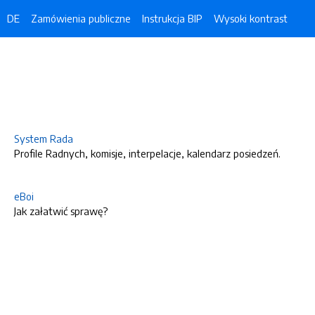
DE
Zamówienia publiczne
Instrukcja BIP
Wysoki kontrast
System Rada
Profile Radnych, komisje, interpelacje, kalendarz posiedzeń.
eBoi
Jak załatwić sprawę?