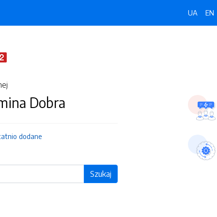
UA
EN
nej
Gmina Dobra
tatnio dodane
Szukaj