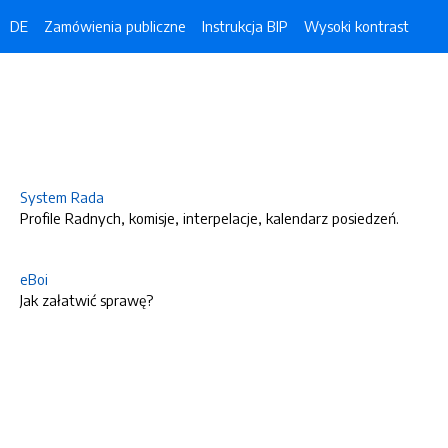
DE
Zamówienia publiczne
Instrukcja BIP
Wysoki kontrast
System Rada
Profile Radnych, komisje, interpelacje, kalendarz posiedzeń.
eBoi
Jak załatwić sprawę?