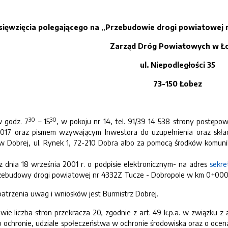
ięwzięcia polegającego na
,,
Przebudowie drogi powiatowej n
Zarząd Dróg Powiatowych w Ł
ul. Niepodległości 35
73-150 Łobez
30
30
w godz. 7
– 15
, w pokoju nr 14, tel. 91/39 14 538 strony postępo
2017 oraz pismem wzywającym Inwestora do uzupełnienia oraz skład
 w Dobrej, ul. Rynek 1, 72-210 Dobra albo za pomocą środków komuni
dnia 18 września 2001 r. o podpisie elektronicznym- na adres
sekre
zebudowy drogi powiatowej nr 4332Z Tucze - Dobropole w km 0+000
trzenia uwag i wniosków jest Burmistrz Dobrej.
e liczba stron przekracza 20, zgodnie z art. 49 k.p.a. w związku z a
go ochronie, udziale społeczeństwa w ochronie środowiska oraz o ocena