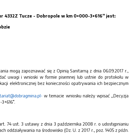
r 4332Z Tucze - Dobropole w km 0+000-3+616” jest:
obzie
wania mogą zapoznawać się z Opinią Sanitarną z dnia 06.09.2017 r.,
ać uwagi i wnioski w formie pisemnej lub ustnie do protokołu w
kacji elektronicznej bez konieczności opatrywania ich bezpiecznym
tariat@dobragmina.pl-
w temacie wniosku należy wpisać ,,Decyzja
-3+616”.
rt. 74 ust. 3 ustawy z dnia 3 października 2008 r. o udostępnianiu
ch oddziaływania na środowisko (Dz. U. z 2017 r., poz. 1405 z późn.