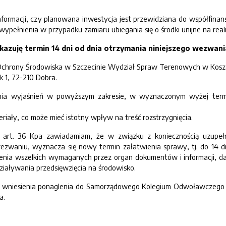
nformacji, czy planowana inwestycja jest przewidziana do współfina
wypełnienia w przypadku zamiaru ubiegania się o środki unijne na real
kazuję termin 14 dni od dnia otrzymania niniejszego wezwani
Ochrony Środowiska w Szczecinie Wydział Spraw Terenowych w Koszali
k 1, 72-210 Dobra.
nia wyjaśnień w powyższym zakresie, w wyznaczonym wyżej termi
riały, co może mieć istotny wpływ na treść rozstrzygnięcia.
 art. 36 Kpa zawiadamiam, że w związku z koniecznością uzupełni
zwaniu, wyznacza się nowy termin załatwienia sprawy, tj. do 14 d
żenia wszelkich wymaganych przez organ dokumentów i informacji, 
iaływania przedsięwzięcia na środowisko.
 wniesienia ponaglenia do Samorządowego Kolegium Odwoławczego w
a.