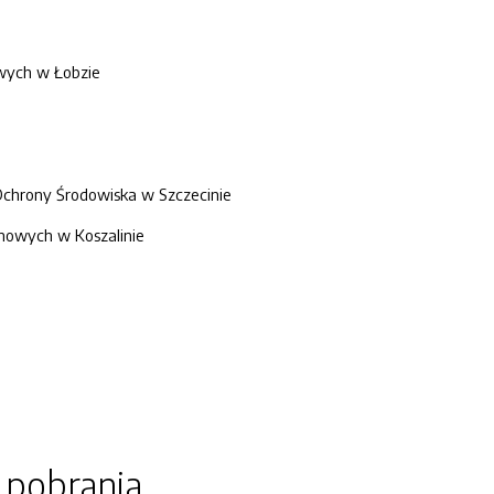
wych w Łobzie
Ochrony Środowiska w Szczecinie
nowych w Koszalinie
o pobrania