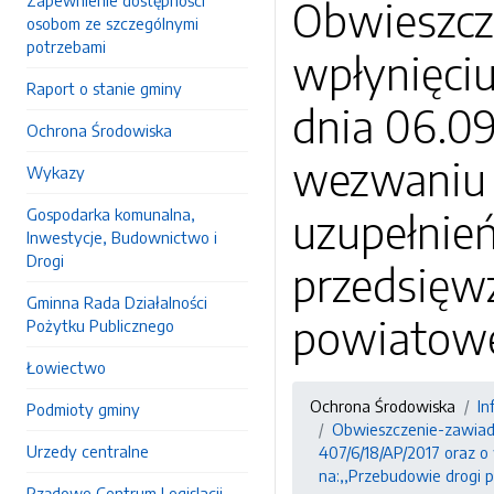
Zapewnienie dostępności
Obwieszcz
osobom ze szczególnymi
potrzebami
wpłynięciu
Raport o stanie gminy
dnia 06.09
Ochrona Środowiska
wezwaniu 
Wykazy
Gospodarka komunalna,
uzupełnień
Inwestycje, Budownictwo i
Drogi
przedsięwz
Gminna Rada Działalności
powiatowe
Pożytku Publicznego
Łowiectwo
Ochrona Środowiska
In
Podmioty gminy
Obwieszczenie-zawiadom
Urzedy centralne
407/6/18/AP/2017 oraz o
na:,,Przebudowie drogi
Rządowe Centrum Legislacji