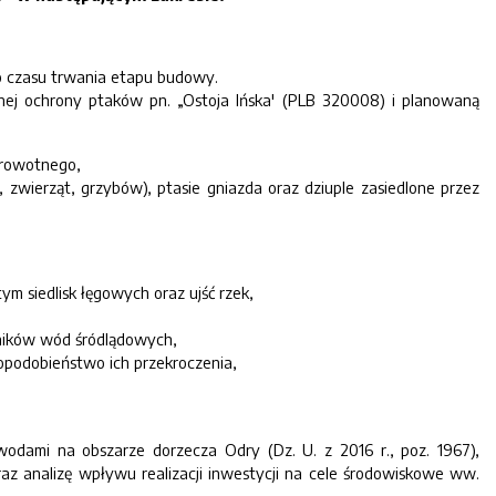
o czasu trwania etapu budowy.
alnej ochrony ptaków pn. „Ostoja Ińska' (PLB 320008) i planowaną
drowotnego,
 zwierząt, grzybów), ptasie gniazda oraz dziuple zasiedlone przez
 siedlisk łęgowych oraz ujść rzek,
rników wód śródlądowych,
dopodobieństwo ich przekroczenia,
odami na obszarze dorzecza Odry (Dz. U. z 2016 r., poz. 1967),
az analizę wpływu realizacji inwestycji na cele środowiskowe ww.