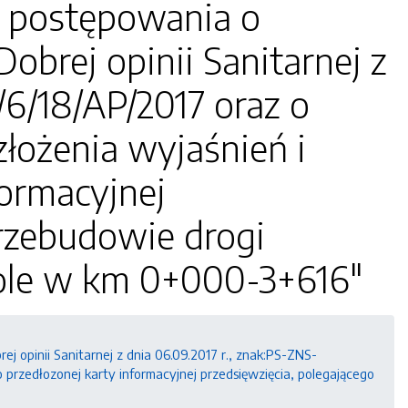
 postępowania o
obrej opinii Sanitarnej z
/6/18/AP/2017 oraz o
łożenia wyjaśnień i
formacyjnej
Przebudowie drogi
ole w km 0+000-3+616"
 opinii Sanitarnej z dnia 06.09.2017 r., znak:PS-ZNS-
przedłozonej karty informacyjnej przedsięwzięcia, polegającego