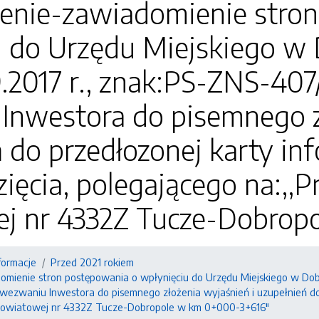
enie-zawiadomienie stron
 do Urzędu Miejskiego w D
.2017 r., znak:PS-ZNS-407
Inwestora do pisemnego z
 do przedłozonej karty in
ięcia, polegającego na:,,
j nr 4332Z Tucze-Dobrop
formacje
Przed 2021 rokiem
ienie stron postępowania o wpłynięciu do Urzędu Miejskiego w Dobrej
 wezwaniu Inwestora do pisemnego złożenia wyjaśnień i uzupełnień do 
 powiatowej nr 4332Z Tucze-Dobropole w km 0+000-3+616"