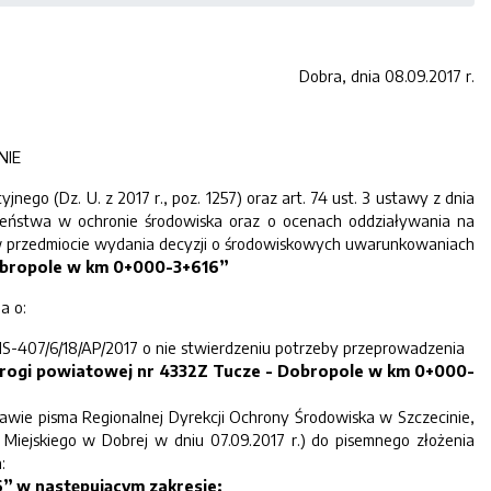
Dobra, dnia 08.09.2017 r.
NIE
go (Dz. U. z 2017 r., poz. 1257) oraz art. 74 ust. 3 ustawy z dnia
łeczeństwa w ochronie środowiska oraz o ocenach oddziaływania na
y w przedmiocie wydania decyzji o środowiskowych uwarunkowaniach
Dobropole w km 0+000-3+616”
a o:
-ZNS-407/6/18/AP/2017 o nie stwierdzeniu potrzeby przeprowadzenia
drogi powiatowej nr 4332Z Tucze - Dobropole w km 0+000-
awie pisma Regionalnej Dyrekcji Ochrony Środowiska w Szczecinie,
Miejskiego w Dobrej w dniu 07.09.2017 r.) do pisemnego złożenia
:
” w następującym zakresie: