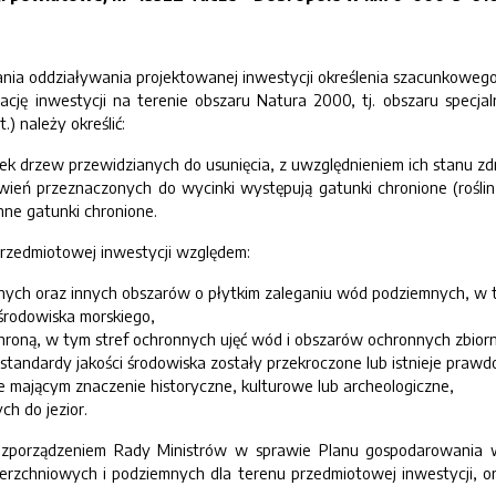
ania oddziaływania projektowanej inwestycji określenia szacunkoweg
zację inwestycji na terenie obszaru Natura 2000, tj. obszaru specj
.) należy określić:
wiek drzew przewidzianych do usunięcia, z uwzględnieniem ich stanu z
ień przeznaczonych do wycinki występują gatunki chronione (roślin,
inne gatunki chronione.
 przedmiotowej inwestycji względem:
ch oraz innych obszarów o płytkim zaleganiu wód podziemnych, w tym
środowiska morskiego,
hroną, w tym stref ochronnych ujęć wód i obszarów ochronnych zbio
standardy jakości środowiska zostały przekroczone lub istnieje praw
e mającym znaczenie historyczne, kulturowe lub archeologiczne,
ch do jezior.
Rozporządzeniem Rady Ministrów w sprawie Planu gospodarowania w
erzchniowych i podziemnych dla terenu przedmiotowej inwestycji, or