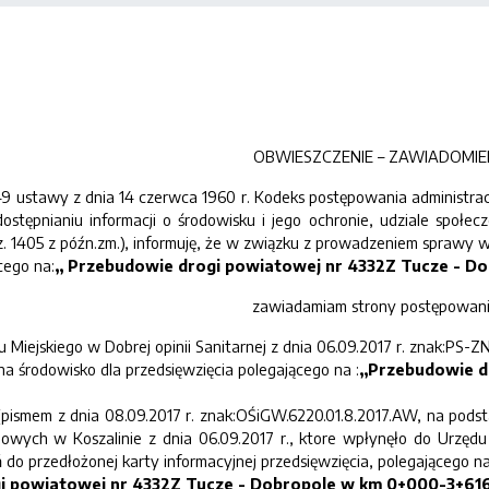
OBWIESZCZENIE – ZAWIADOMIE
stawy z dnia 14 czerwca 1960 r. Kodeks postępowania administracyjne
dostępnianiu informacji o środowisku i jego ochronie, udziale spo
oz. 1405 z późn.zm.), informuję, że w związku z prowadzeniem spraw
cego na:
,, Przebudowie drogi powiatowej nr 4332Z Tucze - 
zawiadamiam strony postępowani
du Miejskiego w Dobrej opinii Sanitarnej z dnia 06.09.2017 r. znak:PS
a środowisko dla przedsięwzięcia polegającego na :
,,Przebudowie 
pismem z dnia 08.09.2017 r. znak:OŚiGW.6220.01.8.2017.AW, na podst
wych w Koszalinie z dnia 06.09.2017 r., ktore wpłynęło do Urzędu 
 do przedłożonej karty informacyjnej przedsięwzięcia, polegającego na
i powiatowej nr 4332Z Tucze - Dobropole w km 0+000-3+616