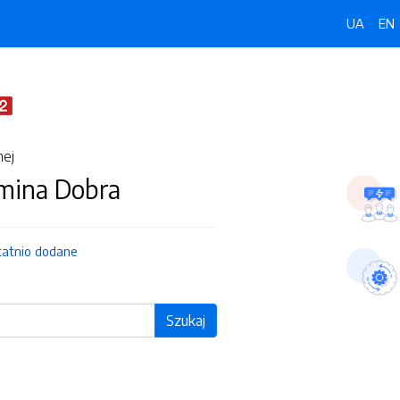
UA
EN
nej
Gmina Dobra
tatnio dodane
Szukaj