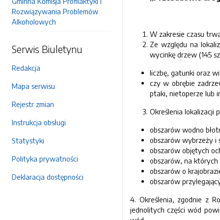
Gminna Komisja Profilaktyki i
Rozwiązywania Problemów
Alkoholowych
W zakresie czasu trw
Ze względu na lokali
Serwis Biuletynu
wycinkę drzew (145 szt
Redakcja
liczbę, gatunki oraz 
czy w obrębie zadrzew
Mapa serwisu
ptaki, nietoperze lub 
Rejestr zmian
Określenia lokalizacji
Instrukcja obsługi
obszarów wodno błotny
obszarów wybrzeży i 
Statystyki
obszarów objętych oc
Polityka prywatności
obszarów, na których 
obszarów o krajobrazi
Deklaracja dostępności
obszarów przylegający
4. Określenia, zgodnie z 
jednolitych części wód powi