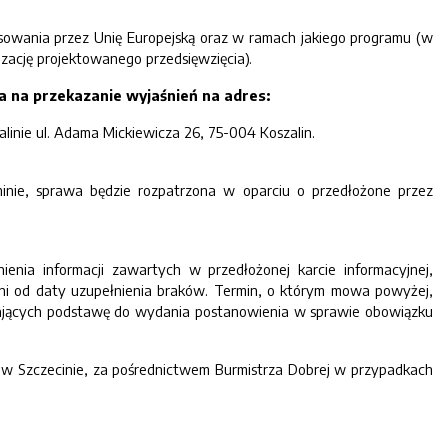
nsowania przez Unię Europejską oraz w ramach jakiego programu (w
izację projektowanego przedsięwzięcia).
a na przekazanie wyjaśnień na adres:
nie ul. Adama Mickiewicza 26, 75-004 Koszalin.
nie, sprawa będzie rozpatrzona w oparciu o przedłożone przez
enia informacji zawartych w przedłożonej karcie informacyjnej,
ni od daty uzupełnienia braków. Termin, o którym mowa powyżej,
dających podstawę do wydania postanowienia w sprawie obowiązku
 Szczecinie, za pośrednictwem Burmistrza Dobrej w przypadkach