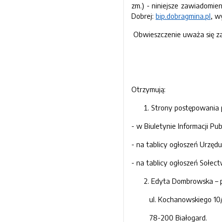
zm.) - niniejsze zawiadomie
Dobrej:
bip.dobragmina.pl
,
wy
Obwieszczenie uważa się za
Otrzymują:
Strony postępowania 
- w Biuletynie Informacji Pu
- na tablicy ogłoszeń Urzędu
- na tablicy ogłoszeń Sołec
Edyta Dombrowska – 
ul. Kochanowskiego 10/
78-200 Białogard.