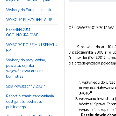
Wybory do Europarlamentu
WYBORY PREZYDENTA RP
OŚ i GW.6220.01.9.2017.AW
REFERENDUM
OGÓLNOKRAJOWE
WYBORY DO SEJMU I SENATU
Stosownie do art. 10 i 49 u
RP
3 października 2008 r. o u
środowisko (Dz.U.2017 r., p
Wybory do rady: gminy,
dla przedsięwzięcia polegają
powiatu, sejmiku
województwa oraz na
burmistrza
1. wpłynięciu do Urzę
Spis Powszechny 2021r.
oceny oddziaływania n
3+616”
Raport o stanie zapewniania
wezwaniu Inwestora (
dostępności podmiotu
Wydział Spraw Tereno
publicznego
wyjaśnień i uzupełnień
,,
Przebudowie drog