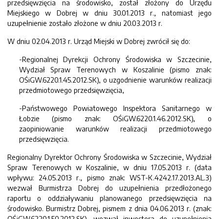
przedsięwzięcia na środowisko, został złożony do Urzędu
Miejskiego w Dobrej w dniu 30.01.2013 r., natomiast jego
uzupełnienie zostało złożone w dniu 20.03.2013 r.
W dniu 02.04.2013 r. Urząd Miejski w Dobrej zwrócił się do:
-Regionalnej Dyrekcji Ochrony Środowiska w Szczecinie,
Wydział Spraw Terenowych w Koszalinie (pismo znak:
OŚiGW.6220.1.45.2012.SK), o uzgodnienie warunków realizacji
przedmiotowego przedsięwzięcia,
-Państwowego Powiatowego Inspektora Sanitarnego w
Łobzie (pismo znak: OŚiGW.6220.1.46.2012.SK), o
zaopiniowanie warunków realizacji przedmiotowego
przedsięwzięcia.
Regionalny Dyrektor Ochrony Środowiska w Szczecinie, Wydział
Spraw Terenowych w Koszalinie, w dniu 17.05.2013 r. (data
wpływu: 24.05.2013 r., pismo znak: WST-K.4242.17.2013.AL.3)
wezwał Burmistrza Dobrej do uzupełnienia przedłożonego
raportu o oddziaływaniu planowanego przedsięwzięcia na
środowisko. Burmistrz Dobrej, pismem z dnia 04.06.2013 r. (znak:
OŚiGW.6220.1.50.2012.SK), wezwał inwestora do uzupełnienia