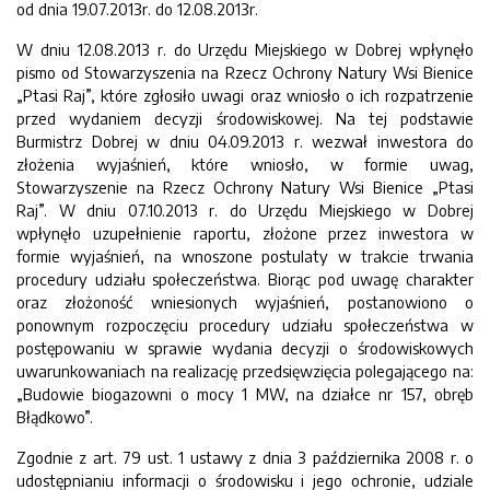
od dnia 19.07.2013r. do 12.08.2013r.
W dniu 12.08.2013 r. do Urzędu Miejskiego w Dobrej wpłynęło
pismo od Stowarzyszenia na Rzecz Ochrony Natury Wsi Bienice
„Ptasi Raj”, które zgłosiło uwagi oraz wniosło o ich rozpatrzenie
przed wydaniem decyzji środowiskowej. Na tej podstawie
Burmistrz Dobrej w dniu 04.09.2013 r. wezwał inwestora do
złożenia wyjaśnień, które wniosło, w formie uwag,
Stowarzyszenie na Rzecz Ochrony Natury Wsi Bienice „Ptasi
Raj”. W dniu 07.10.2013 r. do Urzędu Miejskiego w Dobrej
wpłynęło uzupełnienie raportu, złożone przez inwestora w
formie wyjaśnień, na wnoszone postulaty w trakcie trwania
procedury udziału społeczeństwa. Biorąc pod uwagę charakter
oraz złożoność wniesionych wyjaśnień, postanowiono o
ponownym rozpoczęciu procedury udziału społeczeństwa w
postępowaniu w sprawie wydania decyzji o środowiskowych
uwarunkowaniach na realizację przedsięwzięcia polegającego na:
„Budowie biogazowni o mocy 1 MW, na działce nr 157, obręb
Błądkowo”.
Zgodnie z art. 79 ust. 1 ustawy z dnia 3 października 2008 r. o
udostępnianiu informacji o środowisku i jego ochronie, udziale