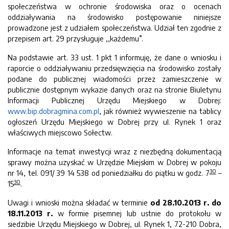
społeczeństwa w ochronie środowiska oraz o ocenach
oddziaływania na środowisko postępowanie niniejsze
prowadzone jest z udziałem społeczeństwa. Udział ten zgodnie z
przepisem art. 29 przysługuje ,,każdemu”.
Na podstawie art. 33 ust. 1 pkt 1 informuję, że dane o wniosku i
raporcie o oddziaływaniu przedsięwzięcia na środowisko zostały
podane do publicznej wiadomości przez zamieszczenie w
publicznie dostępnym wykazie danych oraz na stronie Biuletynu
Informacji Publicznej Urzędu Miejskiego w Dobrej:
www.bip.dobragmina.com.pl
, jak również wywieszenie na tablicy
ogłoszeń Urzędu Miejskiego w Dobrej przy ul. Rynek 1 oraz
właściwych miejscowo Sołectw.
Informacje na temat inwestycji wraz z niezbędną dokumentacją
sprawy można uzyskać w Urzędzie Miejskim w Dobrej w pokoju
30
nr 14, tel. 091/ 39 14 538 od poniedziałku do piątku w godz. 7
–
30
15
.
Uwagi i wnioski można składać w terminie
od 28.10.2013 r. do
18.11.2013 r.
w formie pisemnej lub ustnie do protokołu w
siedzibie Urzędu Miejskiego w Dobrej, ul. Rynek 1, 72-210 Dobra,