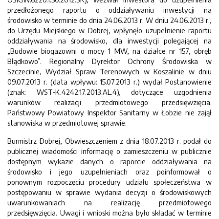
przedłożonego raportu o oddziaływaniu inwestycji na
środowisko w terminie do dnia 24.06.2013 r. W dniu 24.06.2013 r.,
do Urzędu Miejskiego w Dobrej, wpłynęło uzupełnienie raportu
oddziaływania na środowisko, dla inwestycji polegającej na
„Budowie biogazowni o mocy 1 MW, na działce nr 157, obręb
Błądkowo”. Regionalny Dyrektor Ochrony Środowiska w
Szczecinie, Wydział Spraw Terenowych w Koszalinie w dniu
09.07.2013 r. (data wpływu: 15.07.2013 r.) wydał Postanowienie
(znak: WST-K.4242.17.2013.AL.4), dotyczące uzgodnienia
warunków realizacji przedmiotowego przedsięwzięcia.
Państwowy Powiatowy Inspektor Sanitarny w Łobzie nie zajął
stanowiska w przedmiotowej sprawie.
Burmistrz Dobrej, Obwieszczeniem z dnia 18.07.2013 r. podał do
publicznej wiadomości informację o zamieszczeniu w publicznie
dostępnym wykazie danych o raporcie oddziaływania na
środowisko i jego uzupełnieniach oraz poinformował o
ponownym rozpoczęciu procedury udziału społeczeństwa w
postępowaniu w sprawie wydania decyzji o środowiskowych
uwarunkowaniach na realizację przedmiotowego
przedsięwzięcia. Uwagi i wnioski można było składać w terminie