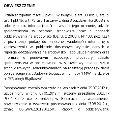
OBWIESZCZENIE
Działając zgodnie z art. 3 pkt 11, w związku z art. 33 ust. 1, art. 21
ust. 1 pkt 16, art. 79 ust. 1 ustawy z dnia 3 października 2008 r. o
udostępnianiu informacji o środowisku i jego ochronie, udziale
społeczeństwa w ochronie środowiska oraz o ocenach
oddziaływania na środowisko (Dz. U. z 2008 r. Nr 199, poz. 1227
z późn. zm.), podaję do publicznej wiadomości informację o
zamieszczeniu w publicznie dostępnym wykazie danych o
raporcie oddziaływania na środowisko i jego uzupełnieniach oraz
informuję o ponownym rozpoczęciu procedury udziału
społeczeństwa w postępowaniu w sprawie wydania decyzji o
środowiskowych uwarunkowaniach na realizację przedsięwzięcia
polegającego na: „Budowie biogazowni o mocy 1 MW, na działce
nr 157, obręb Błądkowo”.
Postępowanie zostało wszczęte na wniosek z dnia 25.07.2012 r.,
uzupełniony w dniu 07.09.2012 r., złożony przezfirmę „DEUT-
POL” Sp. z o.o. z siedzibą w Bienicach – zawiadomienie-
obwieszczenie o wszczęciu postępowania z dnia 17.08.2012 r.,
(znak: OŚiGW.6220.1.2012.SK). Raport o oddziaływaniu