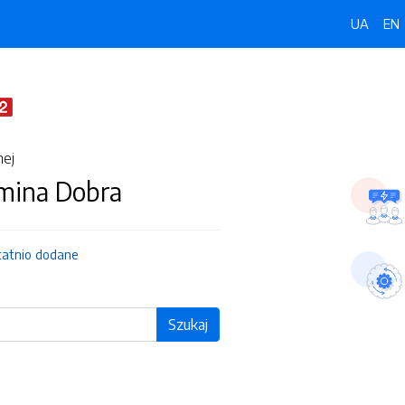
UA
EN
nej
Gmina Dobra
tatnio dodane
Szukaj