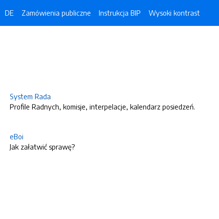
DE
Zamówienia publiczne
Instrukcja BIP
Wysoki kontrast
System Rada
Profile Radnych, komisje, interpelacje, kalendarz posiedzeń.
eBoi
Jak załatwić sprawę?