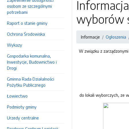
Zapewnienie dostępności
Informacja
osobom ze szczególnymi
potrzebami
wyborów s
Raport o stanie gminy
Ochrona Środowiska
Informacje
Ogłoszenia
Wykazy
W związku z zarządzonymi n
Gospodarka komunalna,
Inwestycje, Budownictwo i
Drogi
Gminna Rada Działalności
Pożytku Publicznego
do lokali wyborczych, ze 
Łowiectwo
Podmioty gminy
Urzedy centralne
Rządowe Centrum Legislacji