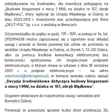
oddziaływania na środowisko, dla inwestycji polegającej na
„Budowie biogazowni o mocy 1 MW, na działce nr 157, obręb
Błądkowo,”, który wpłynął do Urzędu Miejskiego w Dobrej w
dniu 20.03.2013 r. Inwestorem ww. przedsięwzięcia jest firma
„DEUT-POL” Sp. z o.o. z siedzibą w Bienicach.
30
30
Od poniedziałku do piątku w godz. 7
– 15
, w pokoju nr 14, tel.
(91)3914538 można zapoznawać się z raportem oraz składać
uwagi i wnioski w formie pisemnej lub ustnie do protokołu w
siedzibie Urzędu Miejskiego w Dobrej, ul. Rynek 1, 72-210 Dobra,
albo za pomocą środków komunikacji elektronicznej bez
konieczności opatrywania ich bezpiecznym podpisem
elektronicznym, o którym mowa w ustawie z dnia 18 września
2001 r. o podpisie elektronicznym – na adres
sekretariat@dobragmina.pl
; w temacie wniosku należy wpisać
,,
Decyzja środowiskowa dotycząca budowy biogazowni
o mocy 1 MW, na działce nr 157, obręb Błądkowo
”.
Organem właściwym do rozpatrzenia uwag i wniosków jest
Burmistrz Dobrej.
Ponieważ w powyższej sprawie liczba stron przekracza 20,