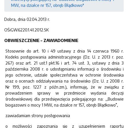
MW, na działce nr 157, obręb Błądkowo"
Dobra, dnia 02.04.2013 r.
OŚiGW.6220.1.41.2012.SK
OBWIESZCZENIE – ZAWIADOMIENIE
Stosownie do art. 10 i 49 ustawy z dnia 14 czerwca 1960 r.
Kodeks postępowania administracyjnego (Dz. U. z 2013 r. poz.
267) oraz art. 21 ust.1 pkt.16 i art. 74 ust. 3, ustawy z dnia 3
października 2008 r. o udostępnianiu informacji o środowisku i
jego ochronie, udziale społeczeństwa w ochronie środowiska
oraz o ocenach oddziaływania na środowisko (Dz. U. z 2008 r.
Nr 199, poz. 1227 z późn.zm.), informuję, że w związku z
prowadzeniem sprawy w przedmiocie wydania decyzji
środowiskowej dla przedsięwzięcia polegającego na: ,,Budowie
biogazowni o mocy 1 MW, na działce nr 157, obręb Błądkowo”,
zawiadamiam strony postępowania
o możliwości zapoznania się z uzupełnieniem raportu