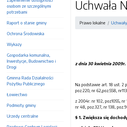
Zapewnienie dostępności
Uchwała N
osobom ze szczególnymi
potrzebami
Raport o stanie gminy
Prawo lokalne
Uchwał
Ochrona Środowiska
Wykazy
Gospodarka komunalna,
Inwestycje, Budownictwo i
z dnia
30 kwietnia
200
9
r.
Drogi
Gminna Rada Działalności
Pożytku Publicznego
Na podstawie art. 18 ust. 2 
poz.220, nr 62,poz.558, nr113
Łowiectwo
z 2004r. nr 102, poz1055, nr 1
Podmioty gminy
nr 48, poz.327, nr 138, poz.9
Urzedy centralne
§ 1
.
Z
większa
się dochody
Rządowe Centrum Legislacji