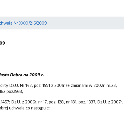
chwała Nr XXXII/216/2009
0
9
iasta Dobra na 200
9
r.
lity Dz.U. Nr 142, poz. 1591 z 2001r.ze zmianami w 2002r. nr.23,
r162,poz.1568,
1457; Dz.U. z 2006r. nr 17, poz. 128, nr 181, poz. 1337, Dz.U. z 2007r.
Dobrej uchwala co następuje: