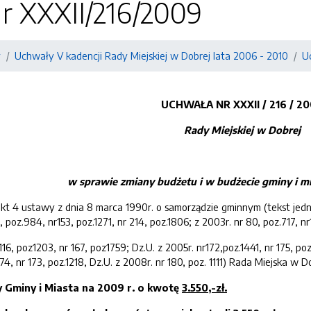
r XXXII/216/2009
y
Uchwały V kadencji Rady Miejskiej w Dobrej lata 2006 - 2010
U
UC
HWAŁA NR
XXXII
/
216
/
20
Rady Miejskiej w Dobrej
w sprawie zmiany
budże
tu
i w budżecie
gminy i m
pkt 4 ustawy z dnia 8 marca 1990r. o samorządzie gminnym (tekst jedno
, poz.984, nr153, poz.1271, nr 214, poz.1806; z 2003r. nr 80, poz.717, n
16, poz1203, nr 167, poz1759; Dz.U. z 2005r. nr172,poz.1441, nr 175, poz.
74, nr 173, poz.1218, Dz.U. z 2008r. nr 180, poz. 1111) Rada Miejska w 
 Gminy i Miasta na 200
9
r. o kwotę
3.
550
,-zł.