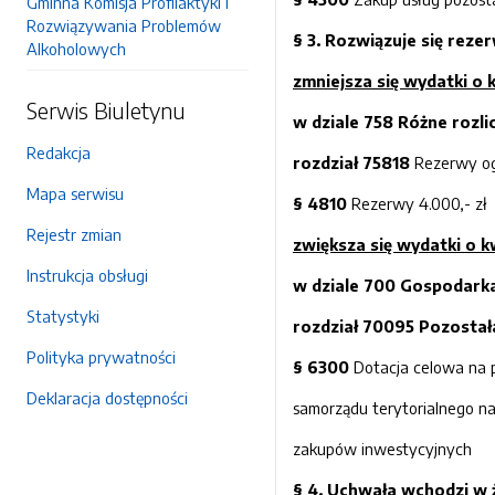
Gminna Komisja Profilaktyki i
Rozwiązywania Problemów
§ 3. Rozwiązuje się rez
Alkoholowych
zmniejsza się wydatki o
Serwis Biuletynu
w dziale 758
Różne rozli
Redakcja
rozdział 75818
Rezerwy og
Mapa serwisu
§ 4810
Rezerwy 4.000,- zł
Rejestr zmian
zwiększa się wydatki o 
Instrukcja obsługi
w dziale
700
Gospodark
Statystyki
rozdział 7
0095 Pozostała
Polityka prywatności
§ 6
300
Dotacja celowa na p
Deklaracja dostępności
samorządu terytorialnego n
zakupów inwestycyjnych
§
4
.
Uchwała
wchodzi w ż