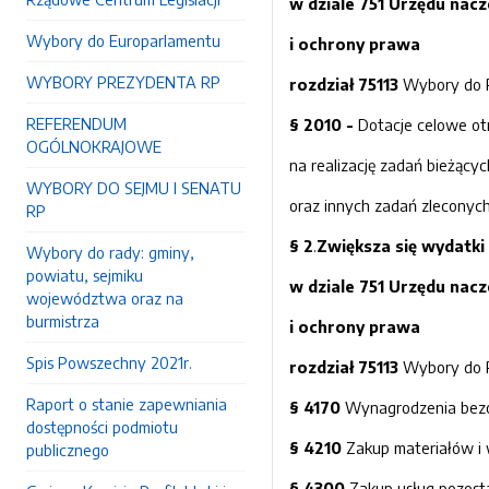
w dziale 751 Urzędu nac
Wybory do Europarlamentu
i ochrony prawa
WYBORY PREZYDENTA RP
rozdział 751
13
Wybory do P
REFERENDUM
§ 2010 -
Dotacje celowe ot
OGÓLNOKRAJOWE
na realizację zadań bieżącyc
WYBORY DO SEJMU I SENATU
oraz innych zadań zleconyc
RP
§ 2
.
Z
większa
się wydatki
Wybory do rady: gminy,
powiatu, sejmiku
w dziale 751 Urzędu nac
województwa oraz na
burmistrza
i ochrony prawa
Spis Powszechny 2021r.
rozdział 751
13
Wybory do P
Raport o stanie zapewniania
§ 4170
Wynagrodzenia bezo
dostępności podmiotu
§ 4210
Zakup materiałów i 
publicznego
§ 4300
Zakup usług pozosta