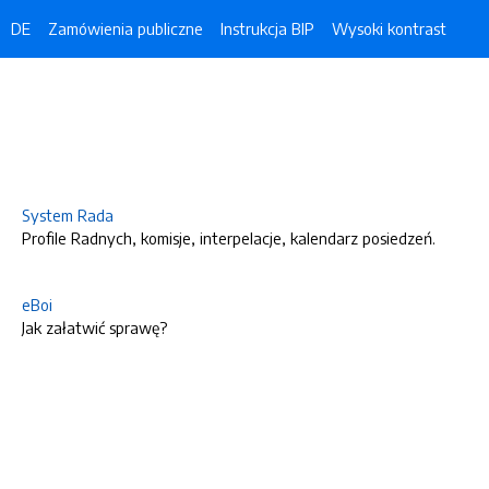
DE
Zamówienia publiczne
Instrukcja BIP
Wysoki kontrast
System Rada
Profile Radnych, komisje, interpelacje, kalendarz posiedzeń.
eBoi
Jak załatwić sprawę?