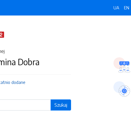
UA
EN
nej
Gmina Dobra
tatnio dodane
Szukaj