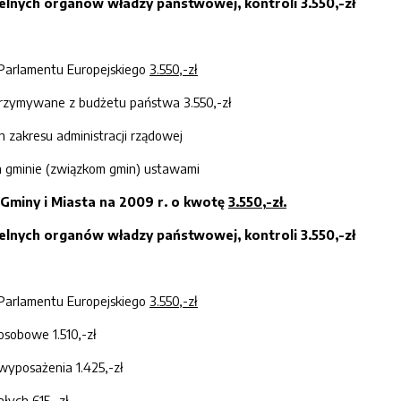
zelnych organów władzy państwowej, kontroli
3
.
55
0,-zł
arlamentu Europejskiego
3
.
55
0,-zł
rzymywane z budżetu państwa 3.550,-zł
h zakresu administracji rządowej
h gminie (związkom gmin) ustawami
Gminy i Miasta na 200
9
r. o kwotę
3.
550
,
-
zł
.
zelnych organów władzy państwowej, kontroli
3
.
55
0,-zł
arlamentu Europejskiego
3
.
55
0,-zł
sobowe 1.510,-zł
wyposażenia 1.425,-zł
łych 615,-zł