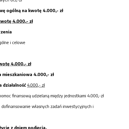
erwę ogólną na kwotę
4
.
000
,
-
zł
 kwotę
4
.
000
,
-
zł
czenia
ólne i celowe
kwotę
4
.
000
,
-
zł
a mieszkaniowa
4
.
000
,-
zł
 działalność
4
.
0
00,- zł
omoc finansową udzielaną między jednostkami 4.000,-zł
a dofinansowanie własnych zadań inwestycyjnych i
ycie z dniem podjęcia.