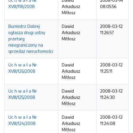
Uc h w a ł a Nr
Dawid
2008-03-14
XVIII/118/2008
Arkadiusz
08:05:56
Mitłosz
Burmistrz Dobrej
Dawid
2008-03-12
ogłasza drugi ustny
Arkadiusz
11:26:57
przetarg
Mitłosz
nieograniczony na
sprzedaż nieruchomości
Uc h w a ł a Nr
Dawid
2008-03-12
XVIII/126/2008
Arkadiusz
11:25:11
Mitłosz
Uc h w a ł a Nr
Dawid
2008-03-12
XVIII/125/2008
Arkadiusz
11:24:30
Mitłosz
Uc h w a ł a Nr
Dawid
2008-03-12
XVIII/124/2008
Arkadiusz
11:24:08
Mitłosz