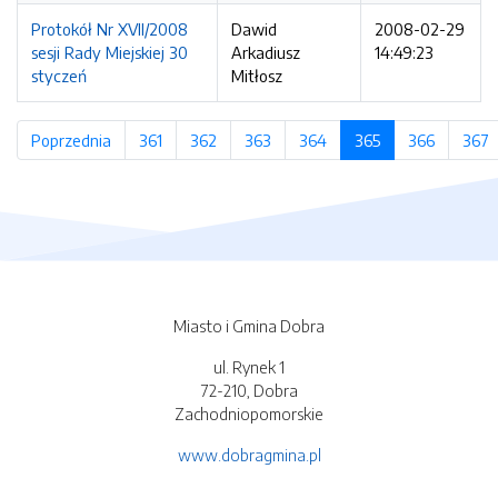
Protokół Nr XVII/2008
Dawid
2008-02-29
sesji Rady Miejskiej 30
Arkadiusz
14:49:23
styczeń
Mitłosz
Poprzednia
strona
361
strona
362
strona
363
strona
364
strona
365
(bieżąca strona)
366
strona
367
s
Miasto i Gmina Dobra
ul. Rynek 1
72-210, Dobra
Zachodniopomorskie
www.dobragmina.pl