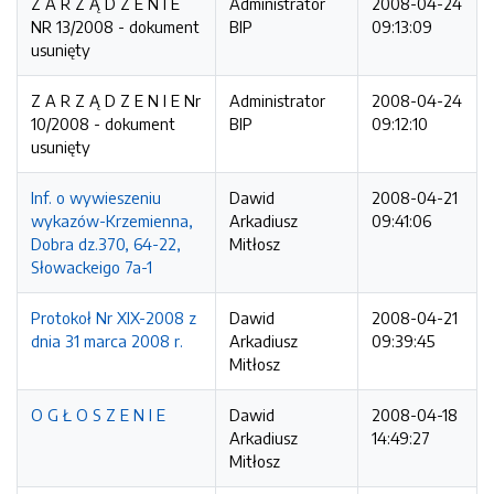
Z A R Z Ą D Z E N I E
Administrator
2008-04-24
NR 13/2008 - dokument
BIP
09:13:09
usunięty
Z A R Z Ą D Z E N I E Nr
Administrator
2008-04-24
10/2008 - dokument
BIP
09:12:10
usunięty
Inf. o wywieszeniu
Dawid
2008-04-21
wykazów-Krzemienna,
Arkadiusz
09:41:06
Dobra dz.370, 64-22,
Mitłosz
Słowackeigo 7a-1
Protokoł Nr XIX-2008 z
Dawid
2008-04-21
dnia 31 marca 2008 r.
Arkadiusz
09:39:45
Mitłosz
O G Ł O S Z E N I E
Dawid
2008-04-18
Arkadiusz
14:49:27
Mitłosz