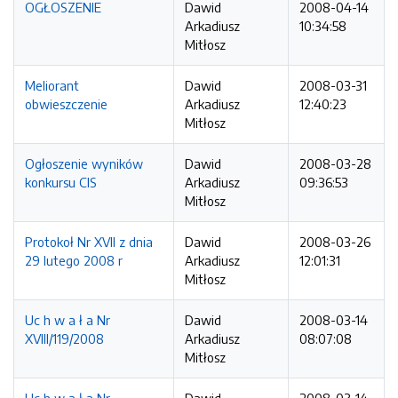
OGŁOSZENIE
Dawid
2008-04-14
Arkadiusz
10:34:58
Mitłosz
Meliorant
Dawid
2008-03-31
obwieszczenie
Arkadiusz
12:40:23
Mitłosz
Ogłoszenie wyników
Dawid
2008-03-28
konkursu CIS
Arkadiusz
09:36:53
Mitłosz
Protokoł Nr XVII z dnia
Dawid
2008-03-26
29 lutego 2008 r
Arkadiusz
12:01:31
Mitłosz
Uc h w a ł a Nr
Dawid
2008-03-14
XVIII/119/2008
Arkadiusz
08:07:08
Mitłosz