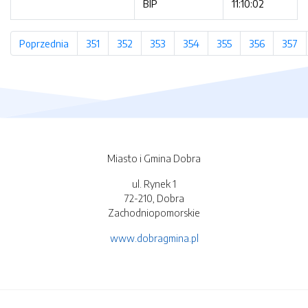
BIP
11:10:02
Poprzednia
strona
351
strona
352
strona
353
strona
354
strona
355
strona
356
strona
357
st
Miasto i Gmina Dobra
ul. Rynek 1
72-210, Dobra
Zachodniopomorskie
www.dobragmina.pl