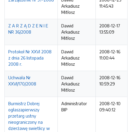
Arkadiusz
11:45:43
Mitłosz
Z A R Z Ą D Z E N I E
Dawid
2008-12-17
NR 36/2008
Arkadiusz
13:55:09
Mitłosz
Protokoł Nr XXVI 2008
Dawid
2008-12-16
z dnia 26 listopada
Arkadiusz
11:00:44
2008 r.
Mitłosz
Uchwała Nr
Dawid
2008-12-16
XXVI/170/2008
Arkadiusz
10:59:29
Mitłosz
Burmistrz Dobrej
Administrator
2008-12-10
ogłaszapierwszy
BIP
09:40:12
przetarg ustny
nieograniczony na
dzierżawę swietlicy w