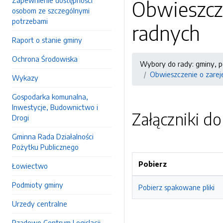
Zapewnienie dostępności
Obwieszcz
osobom ze szczególnymi
potrzebami
radnych
Raport o stanie gminy
Ochrona Środowiska
Wybory do rady: gminy, p
Obwieszczenie o zarej
Wykazy
Gospodarka komunalna,
Inwestycje, Budownictwo i
Załączniki d
Drogi
Gminna Rada Działalności
Pożytku Publicznego
Pobierz
Łowiectwo
Podmioty gminy
Pobierz spakowane pliki
Urzedy centralne
Rządowe Centrum Legislacji