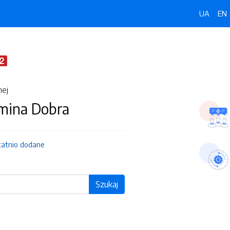
UA
EN
nej
Gmina Dobra
tatnio dodane
Szukaj