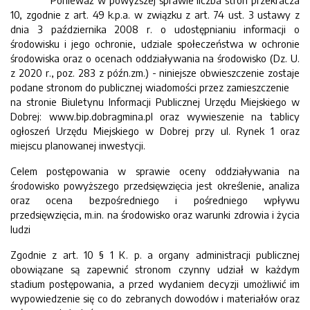
Ponieważ w powyższej sprawie liczba stron przekracza
10, zgodnie z art. 49 k.p.a. w związku z art. 74 ust. 3 ustawy z
dnia 3 października 2008 r. o udostępnianiu informacji o
środowisku i jego ochronie, udziale społeczeństwa w ochronie
środowiska oraz o ocenach oddziaływania na środowisko (Dz. U.
z 2020 r., poz. 283 z późn.zm.) - niniejsze obwieszczenie zostaje
podane stronom do publicznej wiadomości przez zamieszczenie
na stronie Biuletynu Informacji Publicznej Urzędu Miejskiego w
Dobrej: www.bip.dobragmina.pl oraz wywieszenie na tablicy
ogłoszeń Urzędu Miejskiego w Dobrej przy ul. Rynek 1 oraz
miejscu planowanej inwestycji.
Celem postępowania w sprawie oceny oddziaływania na
środowisko powyższego przedsięwzięcia jest określenie, analiza
oraz ocena bezpośredniego i pośredniego wpływu
przedsięwzięcia, m.in. na środowisko oraz warunki zdrowia i życia
ludzi
Zgodnie z art. 10 § 1 K. p. a organy administracji publicznej
obowiązane są zapewnić stronom czynny udział w każdym
stadium postępowania, a przed wydaniem decyzji umożliwić im
wypowiedzenie się co do zebranych dowodów i materiałów oraz