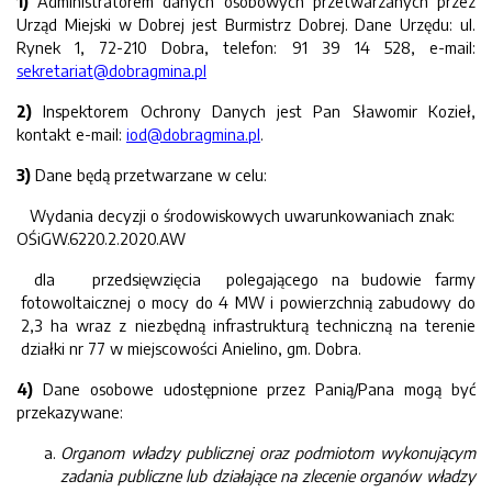
1)
Administratorem danych osobowych przetwarzanych przez
Urząd Miejski w Dobrej jest Burmistrz Dobrej. Dane Urzędu: ul.
Rynek 1, 72-210 Dobra, telefon: 91 39 14 528, e-mail:
sekretariat@dobragmina.pl
2)
Inspektorem Ochrony Danych jest Pan Sławomir Kozieł,
kontakt e-mail:
iod@dobragmina.pl
.
3)
Dane będą przetwarzane w celu:
Wydania decyzji o środowiskowych uwarunkowaniach znak:
OŚiGW.6220.2.2020.AW
dla przedsięwzięcia polegającego na budowie farmy
fotowoltaicznej o mocy do 4 MW i powierzchnią zabudowy do
2,3 ha wraz z niezbędną infrastrukturą techniczną na terenie
działki nr 77 w miejscowości Anielino, gm. Dobra.
4)
Dane osobowe udostępnione przez Panią/Pana mogą być
przekazywane:
Organom władzy publicznej oraz podmiotom wykonującym
zadania publiczne lub działające na zlecenie organów władzy