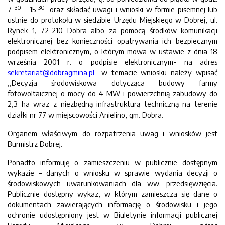
30
30
7
– 15
oraz składać uwagi i wnioski w formie pisemnej lub
ustnie do protokołu w siedzibie Urzędu Miejskiego w Dobrej, ul.
Rynek 1, 72-210 Dobra albo za pomocą środków komunikacji
elektronicznej bez konieczności opatrywania ich bezpiecznym
podpisem elektronicznym, o którym mowa w ustawie z dnia 18
września 2001 r. o podpisie elektronicznym- na adres
sekretariat@dobragmina.pl-
w temacie wniosku należy wpisać
,,Decyzja środowiskowa dotycząca budowy farmy
fotowoltaicznej o mocy do 4 MW i powierzchnią zabudowy do
2,3 ha wraz z niezbędną infrastrukturą techniczną na terenie
działki nr 77 w miejscowości Anielino, gm. Dobra.
Organem właściwym do rozpatrzenia uwag i wniosków jest
Burmistrz Dobrej.
Ponadto informuję o zamieszczeniu w publicznie dostępnym
wykazie – danych o wniosku w sprawie wydania decyzji o
środowiskowych uwarunkowaniach dla ww. przedsięwzięcia.
Publicznie dostępny wykaz, w którym zamieszcza się dane o
dokumentach zawierających informację o środowisku i jego
ochronie udostępniony jest w Biuletynie informacji publicznej