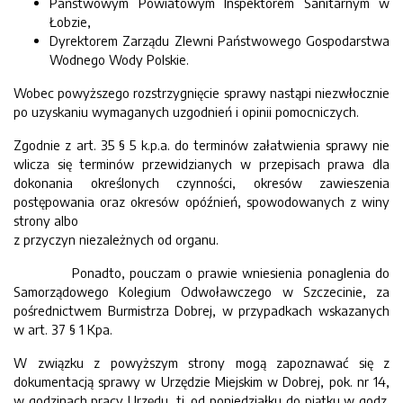
Państwowym Powiatowym Inspektorem Sanitarnym w
Łobzie,
Dyrektorem Zarządu Zlewni Państwowego Gospodarstwa
Wodnego Wody Polskie.
Wobec powyższego rozstrzygnięcie sprawy nastąpi niezwłocznie
po uzyskaniu wymaganych uzgodnień i opinii pomocniczych.
Zgodnie z art. 35 § 5 k.p.a. do terminów załatwienia sprawy nie
wlicza się terminów przewidzianych w przepisach prawa dla
dokonania określonych czynności, okresów zawieszenia
postępowania oraz okresów opóźnień, spowodowanych z winy
strony albo
z przyczyn niezależnych od organu.
Ponadto, pouczam o prawie wniesienia ponaglenia do
Samorządowego Kolegium Odwoławczego w Szczecinie, za
pośrednictwem Burmistrza Dobrej, w przypadkach wskazanych
w art. 37 § 1 Kpa.
W związku z powyższym strony mogą zapoznawać się z
dokumentacją sprawy w Urzędzie Miejskim w Dobrej, pok. nr 14,
w godzinach pracy Urzędu, tj. od poniedziałku do piątku w godz.