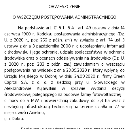
OBWIESZCZENIE
O WSZCZĘCIU POSTĘPOWANIA ADMINISTRACYJNEGO
Na podstawie art. 61 § 1 i § 4 i art. 49 ustawy z dnia 14
czerwca 1960 r. Kodeksu postępowania administracyjnego (Dz.
U. z 2020 r., poz. 256 z późn. zm.) w związku z art. 74 ust 3
ustawy z dnia 3 października 2008 r. o udostępnianiu informacji
o środowisku i jego ochronie, udziale społeczeństwa w ochronie
środowiska oraz o ocenach oddziaływania na środowisko (Dz. U.
z 2020 r., poz. 283 z późn. zm.) zawiadamiam o wszczęciu
postępowania na wniosek z dnia 23.09.2020 r., który wpłynął do
Urzędu Miejskiego w Dobrej w dniu 24.09.2020 r., firmy Green
Capital S.A. z o. o. z siedzibą przy ul. Słowackiego w
Aleksandrowie Kujawskim w sprawie wydania decyzji
środowiskowej polegającego na budowie farmy fotowoltaicznej
o mocy do 4 MW i powierzchnią zabudowy do 2,3 ha wraz z
niezbędną infrastrukturą techniczną na terenie działki nr 77 w
miejscowości Anielino,
gm. Dobra.