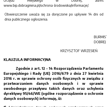
Urzędu Miejskiego w Dobrej, adres
www.bip.dobragmina.pl/ochrona środowiska/informacje/.
Obwieszczenie uważa się za doręczone po upływie 14 dni od
dnia publicznego ogłoszenia.
BURMIS
DOBREJ
KRZYSZTOF WRZESIEŃ
KLAUZULA INFORMACYJNA
Zgodnie z art. 12 - 14 Rozporządzenia Parlamentu
Europejskiego i Rady (UE) 2016/679 z dnia 27 kwietnia
2016 r. w sprawie ochrony osób fizycznych w związku z
przetwarzaniem danych osobowych i w sprawie
swobodnego przepływu takich danych oraz uchylenia
dyrektywy 95/46/WE (ogólne rozporządzenie o ochronie
danych osobowych) informuję, iż: