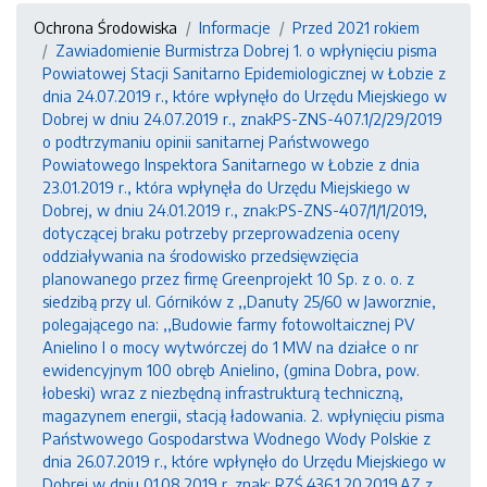
Ochrona Środowiska
Informacje
Przed 2021 rokiem
Zawiadomienie Burmistrza Dobrej 1. o wpłynięciu pisma
Powiatowej Stacji Sanitarno Epidemiologicznej w Łobzie z
dnia 24.07.2019 r., które wpłynęło do Urzędu Miejskiego w
Dobrej w dniu 24.07.2019 r., znakPS-ZNS-407.1/2/29/2019
o podtrzymaniu opinii sanitarnej Państwowego
Powiatowego Inspektora Sanitarnego w Łobzie z dnia
23.01.2019 r., która wpłynęła do Urzędu Miejskiego w
Dobrej, w dniu 24.01.2019 r., znak:PS-ZNS-407/1/1/2019,
dotyczącej braku potrzeby przeprowadzenia oceny
oddziaływania na środowisko przedsięwzięcia
planowanego przez firmę Greenprojekt 10 Sp. z o. o. z
siedzibą przy ul. Górników z ,,Danuty 25/60 w Jaworznie,
polegającego na: ,,Budowie farmy fotowoltaicznej PV
Anielino I o mocy wytwórczej do 1 MW na działce o nr
ewidencyjnym 100 obręb Anielino, (gmina Dobra, pow.
łobeski) wraz z niezbędną infrastrukturą techniczną,
magazynem energii, stacją ładowania. 2. wpłynięciu pisma
Państwowego Gospodarstwa Wodnego Wody Polskie z
dnia 26.07.2019 r., które wpłynęło do Urzędu Miejskiego w
Dobrej w dniu 01.08.2019 r. znak: RZŚ.436.1.20.2019.AZ z