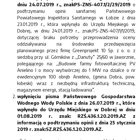
dniu 24.07.2019 r., znakPS-ZNS-407.1/2/29/2019
o
podtrzymaniu opinii sanitarnej Państwowego
Powiatowego Inspektora Sanitarnego w Łobzie z dnia
23.01.2019 r., która wpłynęła do Urzędu Miejskiego w
Dobrej, w dniu 24.01.2019 r., znak:PS-ZNS-407/1/1/2019,
dotyczącej braku potrzeby przeprowadzenia oceny
oddziaływania na środowisko przedsięwzięcia
planowanego przez firmę Greenprojekt 10 Sp. z o. o. z
siedzibą przy ul. Górników z ,,Danuty” 25/60 w Jaworznie,
polegającego na: ,,Budowie farmy fotowoltaicznej PV
Anielino I o mocy wytwórczej do 1 MW na działce o nr
ewidencyjnym 100 obręb Anielino, (gmina Dobra, pow.
łobeski) wraz z niezbędną infrastrukturą techniczną,
magazynem energii, stacją ładowania”.
wpłynięciu pisma Państwowego Gospodarstwa
Wodnego Wody Polskie z dnia 26.07.2019 r., które
wpłynęło do Urzędu Miejskiego w Dobrej w dniu
01.08.2019 r. znak: RZŚ.436.1.20.2019.AZ z
informacją o podtrzymaniu opinii z dnia 25 stycznia
2019 r. znak:SZ.RZŚ.436.1.20.2019.AZ.