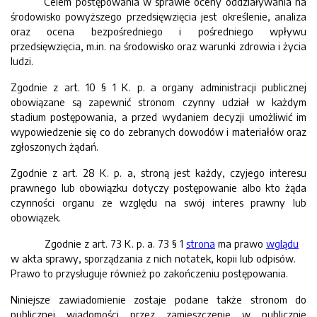
Celem postępowania w sprawie oceny oddziaływania na
środowisko powyższego przedsięwzięcia jest określenie, analiza
oraz ocena bezpośredniego i pośredniego wpływu
przedsięwzięcia, m.in. na środowisko oraz warunki zdrowia i życia
ludzi.
Zgodnie z art. 10 § 1 K. p. a organy administracji publicznej
obowiązane są zapewnić stronom czynny udział w każdym
stadium postępowania, a przed wydaniem decyzji umożliwić im
wypowiedzenie się co do zebranych dowodów i materiałów oraz
zgłoszonych żądań.
Zgodnie z art. 28 K. p. a, stroną jest każdy, czyjego interesu
prawnego lub obowiązku dotyczy postępowanie albo kto żąda
czynności organu ze względu na swój interes prawny lub
obowiązek.
Zgodnie z art. 73 K. p. a. 73 § 1
strona
ma prawo
wglądu
w akta sprawy, sporządzania z nich notatek, kopii lub odpisów.
Prawo to przysługuje również po zakończeniu postępowania.
Niniejsze zawiadomienie zostaje podane także stronom do
publicznej wiadomości przez zamieszczenie w publicznie