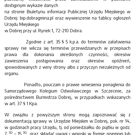
dostępnym wykazie danych
na stronie Biuletynu informacji Publicznej Urzędu Miejskiego w
Dobrej: bip.dobragmina.pl oraz wywieszenie na tablicy ogłoszeń
Urzędu Miejskiego
w Dobrej przy ul. Rynek 1, 72-210 Dobra.
Zgodnie z art. 35 § 5 k.p.a. do terminów załatwienia
sprawy nie wlicza się terminów przewidzianych w przepisach
prawa dla dokonania określonych czynności, okresów
zawieszenia postępowania oraz okresów opóźnień,
spowodowanych z winy strony albo z przyczyn niezależnych od
organu.
Ponadto, pouczam o prawie wniesienia ponaglenia do
Samorządowego Kolegium Odwoławczego w Szczecinie, za
pośrednictwem Burmistrza Dobrej, w przypadkach wskazanych
w art. 37 § 1 Kpa.
W związku z powyższym strony mogą zapoznawać się z
dokumentacją sprawy w Urzędzie Miejskim w Dobrej, pok. nr 14,
w godzinach pracy Urzędu, tj. od poniedziałku do piątku w godz.
30
30
7
– 15
oraz składać uwagi i wnioski w formie pisemnej lub