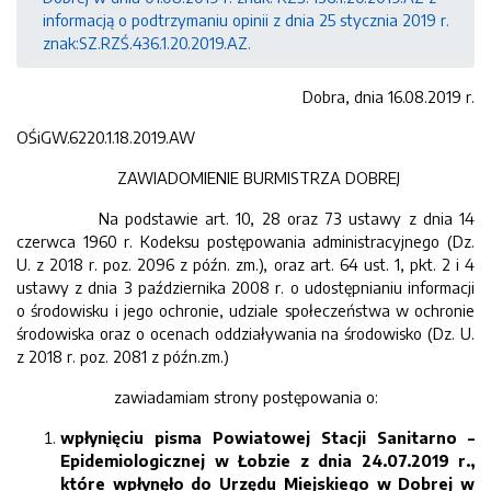
informacją o podtrzymaniu opinii z dnia 25 stycznia 2019 r.
znak:SZ.RZŚ.436.1.20.2019.AZ.
Dobra, dnia 16.08.2019 r.
OŚiGW.6220.1.18.2019.AW
ZAWIADOMIENIE BURMISTRZA DOBREJ
Na podstawie art. 10, 28 oraz 73 ustawy z dnia 14
czerwca 1960 r. Kodeksu postępowania administracyjnego (Dz.
U. z 2018 r. poz. 2096 z późn. zm.), oraz art. 64 ust. 1, pkt. 2 i 4
ustawy z dnia 3 października 2008 r. o udostępnianiu informacji
o środowisku i jego ochronie, udziale społeczeństwa w ochronie
środowiska oraz o ocenach oddziaływania na środowisko (Dz. U.
z 2018 r. poz. 2081 z późn.zm.)
zawiadamiam strony postępowania o:
wpłynięciu pisma Powiatowej Stacji Sanitarno –
Epidemiologicznej w Łobzie z dnia 24.07.2019 r.,
które wpłynęło do Urzędu Miejskiego w Dobrej w