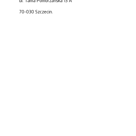
ul. Tama Pomorzańska 13 A
70-030 Szczecin.