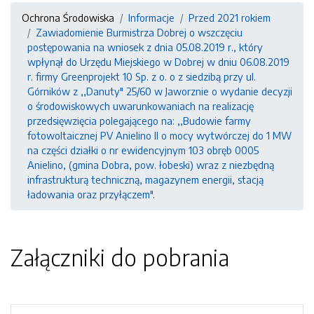
Ochrona Środowiska
Informacje
Przed 2021 rokiem
Zawiadomienie Burmistrza Dobrej o wszczęciu
postępowania na wniosek z dnia 05.08.2019 r., który
wpłynął do Urzędu Miejskiego w Dobrej w dniu 06.08.2019
r. firmy Greenprojekt 10 Sp. z o. o z siedzibą przy ul.
Górników z ,,Danuty" 25/60 w Jaworznie o wydanie decyzji
o środowiskowych uwarunkowaniach na realizację
przedsięwzięcia polegającego na: ,,Budowie farmy
fotowoltaicznej PV Anielino II o mocy wytwórczej do 1 MW
na części działki o nr ewidencyjnym 103 obręb 0005
Anielino, (gmina Dobra, pow. łobeski) wraz z niezbędną
infrastrukturą techniczną, magazynem energii, stacją
ładowania oraz przyłączem".
Załączniki do pobrania