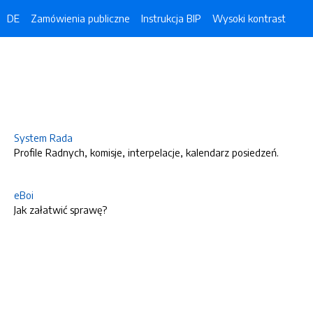
DE
Zamówienia publiczne
Instrukcja BIP
Wysoki kontrast
System Rada
Profile Radnych, komisje, interpelacje, kalendarz posiedzeń.
eBoi
Jak załatwić sprawę?