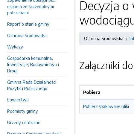
Zapewnienie dostępności
Decyzja o
osobom ze szczególnymi
potrzebami
wodociągu
Raport o stanie gminy
Ochrona Środowiska
Ochrona Środowiska
In
Wykazy
Gospodarka komunalna,
Załączniki d
Inwestycje, Budownictwo i
Drogi
Gminna Rada Działalności
Pożytku Publicznego
Pobierz
Łowiectwo
Pobierz spakowane pliki
Podmioty gminy
Urzedy centralne
Rządowe Centrum Legislacji