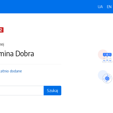
UA
EN
nej
Gmina Dobra
tatnio dodane
Szukaj