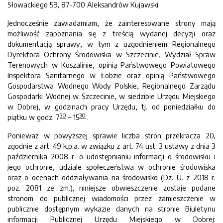
Słowackiego 59, 87-700 Aleksandrów Kujawski.
Jednocześnie zawiadamiam, że zainteresowane strony mają
możliwość zapoznania się z treścią wydanej decyzji oraz
dokumentacją sprawy, w tym z uzgodnieniem Regionalnego
Dyrektora Ochrony Środowiska w Szczecinie, Wydział Spraw
Terenowych w Koszalinie, opinią Państwowego Powiatowego
Inspektora Sanitarnego w Łobzie oraz opinią Państwowego
Gospodarstwa Wodnego Wody Polskie, Regionalnego Zarządu
Gospodarki Wodnej w Szczecinie, w siedzibie Urzędu Miejskiego
w Dobrej, w godzinach pracy Urzędu, tj. od poniedziałku do
30
30
piątku w godz. 7
– 15
.
Ponieważ w powyższej sprawie liczba stron przekracza 20,
zgodnie z art. 49 k.p.a. w związku z art. 74 ust. 3 ustawy z dnia 3
października 2008 r. o udostępnianiu informacji o środowisku i
jego ochronie, udziale społeczeństwa w ochronie środowiska
oraz o ocenach oddziaływania na środowisko (Dz. U. z 2018 r.
poz. 2081 ze zm.), niniejsze obwieszczenie zostaje podane
stronom do publicznej wiadomości przez zamieszczenie w
publicznie dostępnym wykazie danych na stronie Biuletynu
informacji Publicznej Urzędu Miejskiego w Dobrej: