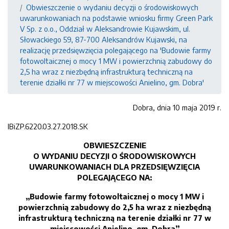
Obwieszczenie o wydaniu decyzji o środowiskowych
uwarunkowaniach na podstawie wniosku firmy Green Park
V Sp. z o.o., Oddział w Aleksandrowie Kujawskim, ul.
Słowackiego 59, 87-700 Aleksandrów Kujawski, na
realizację przedsięwzięcia polegającego na 'Budowie farmy
fotowoltaicznej o mocy 1 MW i powierzchnią zabudowy do
2,5 ha wraz z niezbędną infrastrukturą techniczną na
terenie działki nr 77 w miejscowości Anielino, gm. Dobra'
Dobra, dnia 10 maja 2019 r.
IBiZP.6220.03.27.2018.SK
OBWIESZCZENIE
O WYDANIU DECYZJI O ŚRODOWISKOWYCH
UWARUNKOWANIACH DLA PRZEDSIĘWZIĘCIA
POLEGAJĄCEGO NA:
„Budowie farmy fotowoltaicznej o mocy 1 MW i
powierzchnią zabudowy do 2,5 ha
wraz z niezbędną
infrastrukturą techniczną na terenie działki nr 77
w
miejscowości Anielino, gm. Dobra”