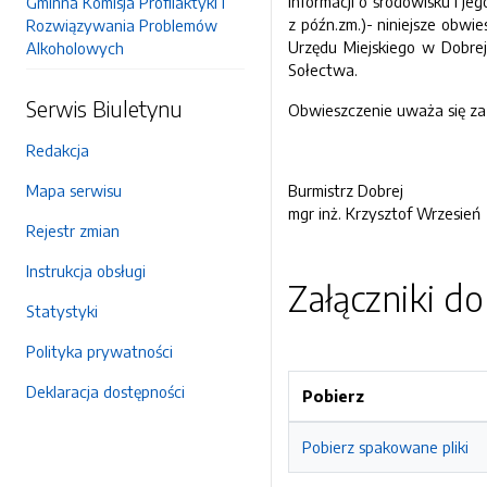
informacji o środowisku i j
Gminna Komisja Profilaktyki i
z późn.zm.)- niniejsze obwi
Rozwiązywania Problemów
Urzędu Miejskiego w Dobre
Alkoholowych
Sołectwa.
Serwis Biuletynu
Obwieszczenie uważa się za 
Redakcja
Mapa serwisu
Burmistrz Dobrej
mgr inż. Krzysztof Wrzesień
Rejestr zmian
Instrukcja obsługi
Załączniki d
Statystyki
Polityka prywatności
Deklaracja dostępności
Pobierz
Pobierz spakowane pliki