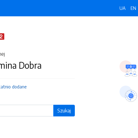
UA
EN
nej
Gmina Dobra
tatnio dodane
Szukaj