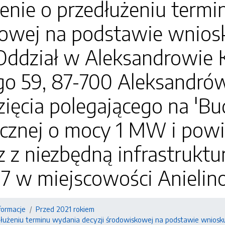
nie o przedłużeniu termi
owej na podstawie wniosk
, Oddział w Aleksandrowie 
go 59, 87-700 Aleksandrów
zięcia polegającego na 'B
icznej o mocy 1 MW i pow
z z niezbędną infrastruktu
 77 w miejscowości Anielin
formacje
Przed 2021 rokiem
łużeniu terminu wydania decyzji środowiskowej na podstawie wniosku 