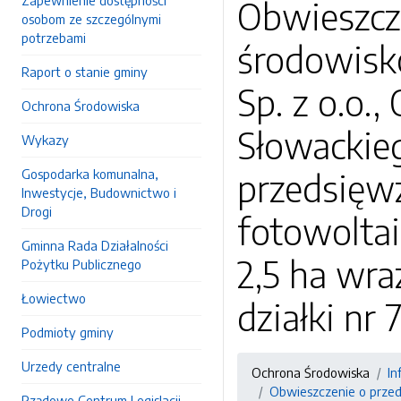
Zapewnienie dostępności
Obwieszcze
osobom ze szczególnymi
potrzebami
środowisk
Raport o stanie gminy
Sp. z o.o.
Ochrona Środowiska
Słowackie
Wykazy
Gospodarka komunalna,
przedsięw
Inwestycje, Budownictwo i
Drogi
fotowolta
Gminna Rada Działalności
2,5 ha wra
Pożytku Publicznego
Łowiectwo
działki nr
Podmioty gminy
Urzedy centralne
Ochrona Środowiska
In
Obwieszczenie o przed
Rządowe Centrum Legislacji