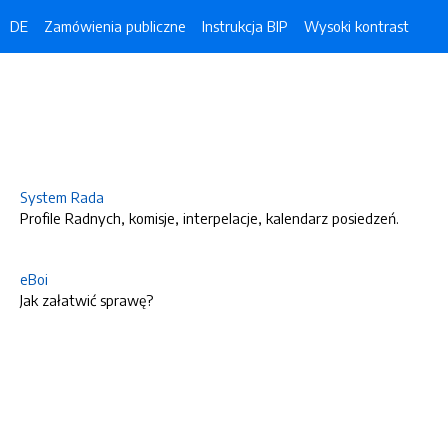
DE
Zamówienia publiczne
Instrukcja BIP
Wysoki kontrast
System Rada
Profile Radnych, komisje, interpelacje, kalendarz posiedzeń.
eBoi
Jak załatwić sprawę?