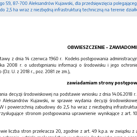
ego 59, 87-700 Aleksandrów Kujawski, dla przedsięwzięcia polegające
 2,5 ha wraz z niezbędną infrastrukturą techniczną na terenie działki
OBWIESZCZENIE – ZAWIADOMI
tawy z dnia 14 czerwca 1960 r. Kodeks postępowania administracyjneg
ka 2008 r. o udostępnianiu informacji o środowisku i jego ochron
(Dz. U. z 2018 r., poz. 2081 ze zm.),
zawiadamiam strony postępow
nia decyzji środowiskowej na podstawie wniosku z dnia 14.06.2018 r.
0 Aleksandrów Kujawski, w sprawie wydania decyzji środowiskowej
 i powierzchnią zabudowy do 2,5 ha wraz z niezbędną infrastrukturą
rzysługujące stronom postępowania uprawnienie wynikające z art. 10
e liczba stron przekracza 20, zgodnie z art. 49 k.p.a. w związku z a