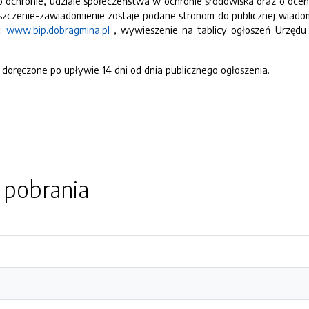
ego ochronie, udziale społeczeństwa w ochronie środowiska oraz o ocen
eszczenie-zawiadomienie zostaje podane stronom do publicznej wiadomo
j:
www.bip.dobragmina.pl
, wywieszenie na tablicy ogłoszeń Urzędu 
doręczone po upływie 14 dni od dnia publicznego ogłoszenia.
o pobrania