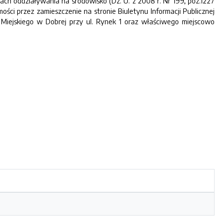
ach oddziaływania na środowisko (Dz. U. z 2008 r. Nr 199, poz.1227
ści przez zamieszczenie na stronie Biuletynu Informacji Publicznej
Miejskiego w Dobrej przy ul. Rynek 1 oraz właściwego miejscowo