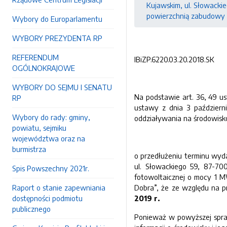
Kujawskim, ul. Słowacki
powierzchnią zabudowy do
Wybory do Europarlamentu
WYBORY PREZYDENTA RP
REFERENDUM
IBiZP.6220.03.20.2018.SK
OGÓLNOKRAJOWE
WYBORY DO SEJMU I SENATU
Na podstawie art. 36, 49 us
RP
ustawy z dnia 3 październi
Wybory do rady: gminy,
oddziaływania na środowisko 
powiatu, sejmiku
województwa oraz na
burmistrza
o przedłużeniu terminu wyda
ul. Słowackiego 59, 87-70
Spis Powszechny 2021r.
fotowoltaicznej o mocy 1 MW
Raport o stanie zapewniania
Dobra”, że ze względu na p
dostępności podmiotu
2019 r.
publicznego
Ponieważ w powyższej sprawi