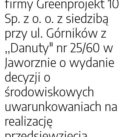
firmy Greenprojekt 10
Sp. z o. o. z siedzibą
przy ul. Górników z
,,Danuty" nr 25/60 w
Jaworznie o wydanie
decyzji o
środowiskowych
uwarunkowaniach na
realizację
przedsięwzięcia