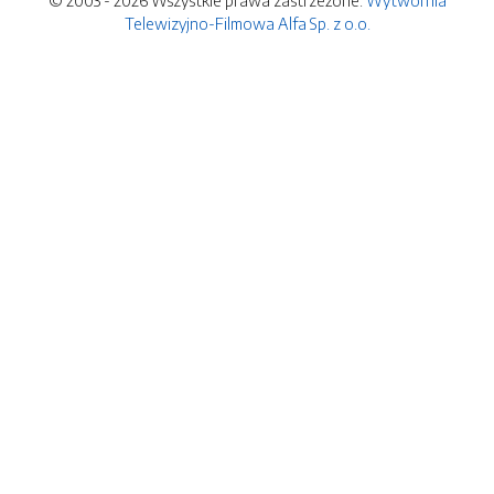
© 2003 - 2026 Wszystkie prawa zastrzeżone.
Wytwórnia
Telewizyjno-Filmowa Alfa Sp. z o.o.