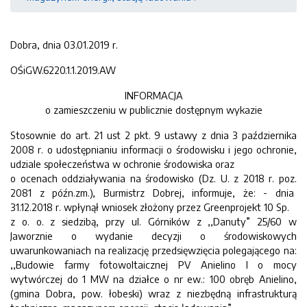
Dobra, dnia 03.01.2019 r.
OŚiGW.6220.1.1.2019.AW
INFORMACJA
o zamieszczeniu w publicznie dostępnym wykazie
Stosownie do art. 21 ust 2 pkt. 9 ustawy z dnia 3 października
2008 r. o udostępnianiu informacji o środowisku i jego ochronie,
udziale społeczeństwa w ochronie środowiska oraz
o ocenach oddziaływania na środowisko (Dz. U. z 2018 r. poz.
2081 z późn.zm.), Burmistrz Dobrej, informuje, że: - dnia
31.12.2018 r. wpłynął wniosek złożony przez Greenprojekt 10 Sp.
z o. o. z siedzibą, przy ul. Górników z ,,Danuty” 25/60 w
Jaworznie o wydanie decyzji o środowiskowych
uwarunkowaniach na realizację przedsięwzięcia polegającego na:
,,Budowie farmy fotowoltaicznej PV Anielino I o mocy
wytwórczej do 1 MW na działce o nr ew.: 100 obręb Anielino,
(gmina Dobra, pow. łobeski) wraz z niezbędną infrastrukturą