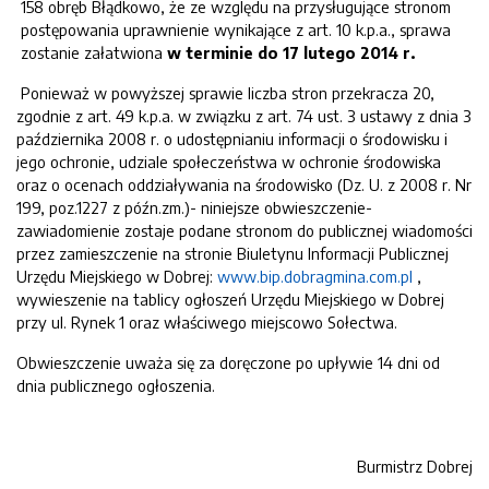
158 obręb Błądkowo, że ze względu na przysługujące stronom
postępowania uprawnienie wynikające z art. 10 k.p.a., sprawa
zostanie załatwiona
w terminie
do 17 lutego 2014 r.
Ponieważ w powyższej sprawie liczba stron przekracza 20,
zgodnie z art. 49 k.p.a. w związku z art. 74 ust. 3 ustawy z dnia 3
października 2008 r. o udostępnianiu informacji o środowisku i
jego ochronie, udziale społeczeństwa w ochronie środowiska
oraz o ocenach oddziaływania na środowisko (Dz. U. z 2008 r. Nr
199, poz.1227 z późn.zm.)- niniejsze obwieszczenie-
zawiadomienie zostaje podane stronom do publicznej wiadomości
przez zamieszczenie na stronie Biuletynu Informacji Publicznej
Urzędu Miejskiego w Dobrej:
www.bip.dobragmina.com.pl
,
wywieszenie na tablicy ogłoszeń Urzędu Miejskiego w Dobrej
przy ul. Rynek 1 oraz właściwego miejscowo Sołectwa.
Obwieszczenie uważa się za doręczone po upływie 14 dni od
dnia publicznego ogłoszenia.
Burmistrz Dobrej