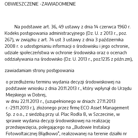
OBWIESZCZENIE -ZAWIADOMIENIE
Na podstawie art. 36, 49 ustawy z dnia 14 czerwca 1960 r.
Kodeks postępowania administracyjnego (Dz. U. z 2013 r., poz.
267), w związku z art. 74 ust 3 ustawy z dnia 3 października
2008 r. o udostępnianiu informacji o środowisku i jego ochronie,
udziale społeczeństwa w ochronie środowiska oraz o ocenach
oddziaływania na środowisko (Dz. U. 2013 r., poz.1235 z późn.zm),
zawiadamiam strony postępowania
o przedłużeniu terminu wydania decyzji środowiskowej na
podstawie wniosku z dnia 20.11.2013 r., który wpłynął do Urzędu
Miejskiego w Dobrej,
w dniu 22.11.2013 r., (uzupełnionego w dniach: 27.11.2013
r.-29.11.2013 r.), złożonego przez firmę ECO Asset Management
Sp. z o.o., z siedzibą przy ul. Plac Rodła 8, w Szczecinie, w
sprawie wydania decyzji środowiskowej na realizację
przedsięwzięcia, polegającego na ,,Budowie Instalacji
Fotowoltaicznej Błądkowo”, realizowanej na terenie działki nr