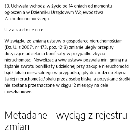
§3. Uchwała wchodzi w życie po 14 dniach od momentu
ogłoszenia w Dzienniku Urzędowym Województwa
Zachodniopomorskiego.
U z a s a d n i e n i e :
W związku ze zmianą ustawy o gospodarce nieruchomościami
(Dz. U. z 2007r. nr 173, poz. 1218) zmianie uległy przepisy
dotyczące udzielania bonifikaty w przypadku zbycia
nieruchomości. Nowelizacja w/w ustawy pozwala min. gminą na
żądanie zwrotu bonifikaty udzielonej przy zakupie nieruchomości
bądż lokalu mieszkalnego w przypadku, gdy dochodzi do zbycia
takiej nieruchomości/lokalu przez osobę bliską, a pozyskane środki
nie zostana przeznaczone w ciągu 12 miesięcy na cele
mieszkaniowe.
Metadane - wyciąg z rejestru
zmian