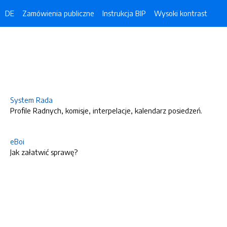
DE
Zamówienia publiczne
Instrukcja BIP
Wysoki kontrast
System Rada
Profile Radnych, komisje, interpelacje, kalendarz posiedzeń.
eBoi
Jak załatwić sprawę?