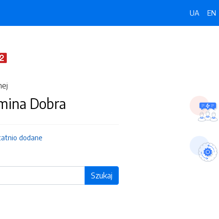
UA
EN
nej
Gmina Dobra
tatnio dodane
Szukaj