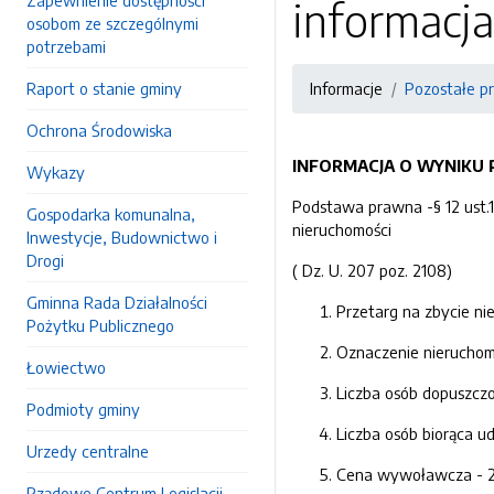
Zapewnienie dostępności
informacj
osobom ze szczególnymi
potrzebami
Raport o stanie gminy
Informacje
Pozostałe pr
Ochrona Środowiska
INFORMACJA O WYNIKU
Wykazy
Podstawa prawna -§ 12 ust.
Gospodarka komunalna,
nieruchomości
Inwestycje, Budownictwo i
Drogi
( Dz. U. 207 poz. 2108)
Gminna Rada Działalności
Przetarg na zbycie nie
Pożytku Publicznego
Oznaczenie nieruchom
Łowiectwo
Liczba osób dopuszczo
Podmioty gminy
Liczba osób biorąca ud
Urzedy centralne
Cena wywoławcza - 20
Rządowe Centrum Legislacji